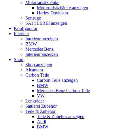
Motorradsitzbänke
Motorradsitzbänke anzeigen
Harley Davidson
Sonstige
SATTLEREI anzeigen
Konfigurator
Interieur
Interieur anzeigen
BMW
Mercedes Benz
Interieur anzeigen
Shop
Shop anzeigen
Alcantara
Carbon Teile
Carbon Teile anzeigen
BMW
Mercedes Benz Carbon Teile
VW
Lenkräder
Sattlerei Zubehör
Teile & Zubehör
Teile & Zubehör anzeigen
Audi
BMW