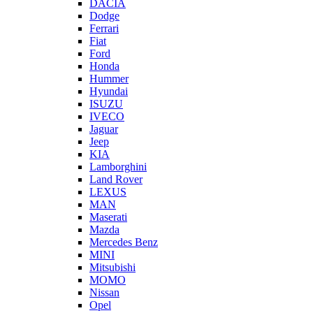
DACIA
Dodge
Ferrari
Fiat
Ford
Honda
Hummer
Hyundai
ISUZU
IVECO
Jaguar
Jeep
KIA
Lamborghini
Land Rover
LEXUS
MAN
Maserati
Mazda
Mercedes Benz
MINI
Mitsubishi
MOMO
Nissan
Opel