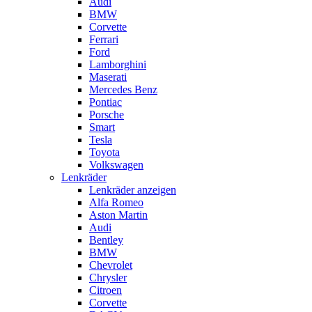
Audi
BMW
Corvette
Ferrari
Ford
Lamborghini
Maserati
Mercedes Benz
Pontiac
Porsche
Smart
Tesla
Toyota
Volkswagen
Lenkräder
Lenkräder anzeigen
Alfa Romeo
Aston Martin
Audi
Bentley
BMW
Chevrolet
Chrysler
Citroen
Corvette