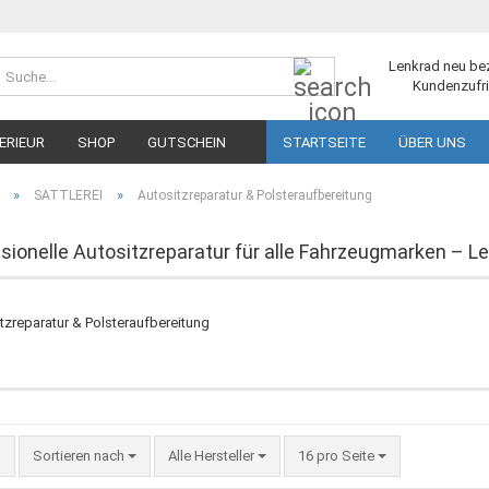
Suche...
Lenkrad neu be
Kundenzufri
ERIEUR
SHOP
GUTSCHEIN
STARTSEITE
ÜBER UNS
»
»
SATTLEREI
Autositzreparatur & Polsteraufbereitung
sionelle Autositzreparatur für alle Fahrzeugmarken – Le
Sortieren nach
pro Seite
Sortieren nach
Alle Hersteller
16 pro Seite