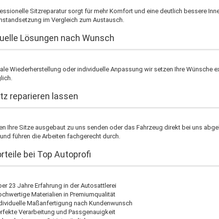
essionelle Sitzreparatur sorgt für mehr Komfort und eine deutlich bessere I
 Instandsetzung im Vergleich zum Austausch.
duelle Lösungen nach Wunsch
nale Wiederherstellung oder individuelle Anpassung wir setzen Ihre Wünsche 
lich.
tz reparieren lassen
n Ihre Sitze ausgebaut zu uns senden oder das Fahrzeug direkt bei uns abgeb
und führen die Arbeiten fachgerecht durch.
orteile bei Top Autoprofi
er 23 Jahre Erfahrung in der Autosattlerei
chwertige Materialien in Premiumqualität
dividuelle Maßanfertigung nach Kundenwunsch
rfekte Verarbeitung und Passgenauigkeit