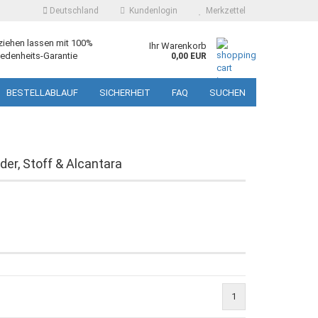
Deutschland
Kundenlogin
Merkzettel
ziehen lassen mit 100%
Ihr Warenkorb
edenheits-Garantie
0,00 EUR
BESTELLABLAUF
SICHERHEIT
FAQ
SUCHEN
der, Stoff & Alcantara
1