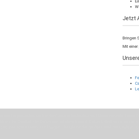
Ei
We
Jetzt 
Bringen S
Mit einer
Unsere
Fe
Ca
Le
Wenn Du jemanden suchst der Deine Individualität und Ideen versteht, Deine Em
Motor für Qualität, die Du bei uns erfahren kannst. Dabei behelfen wir uns in 
Zeit. Wie schon Henry Ford sagte: “die Eile ist der größte Feind der Qualität”. 