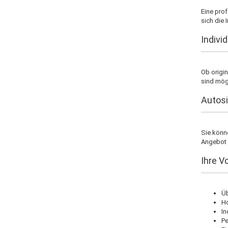
Eine prof
sich die
Indivi
Ob origi
sind mög
Autosi
Sie könne
Angebot 
Ihre V
Üb
Ho
In
Pe