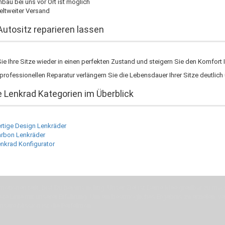
nbau bei uns vor Ort ist möglich
ltweiter Versand
Autositz reparieren lassen
ie Ihre Sitze wieder in einen perfekten Zustand und steigern Sie den Komfort 
 professionellen Reparatur verlängern Sie die Lebensdauer Ihrer Sitze deutlich
 Lenkrad Kategorien im Überblick
rtige Design Lenkräder
rbon Lenkräder
nkrad Konfigurator
otionen teilt, bist Du bei uns richtig. Unser Ziel ist Deine Idee greifbar zu 
erste Linie mit unserer Erfahrung. Um ein bestmögliches Ergebnis zu erzielen, 
Unsere Mission ist die Perfektion