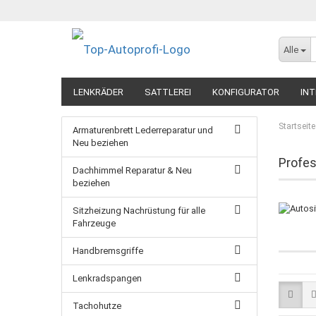
Alle
LENKRÄDER
SATTLEREI
KONFIGURATOR
INT
Startseite
Armaturenbrett Lederreparatur und
Neu beziehen
Profes
Dachhimmel Reparatur & Neu
beziehen
Sitzheizung Nachrüstung für alle
Fahrzeuge
Handbremsgriffe
Lenkradspangen
Tachohutze