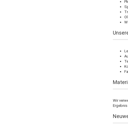
Pk
Sp
Tr
Ol
W
Unsere
Le
Au
Te
Ko
Fa
Materi
Wir verwe
Ergebnis 
Neuwer