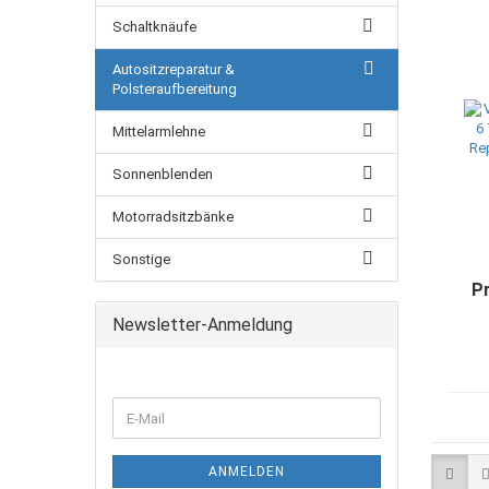
Schaltknäufe
Autositzreparatur &
Polsteraufbereitung
Mittelarmlehne
Sonnenblenden
Motorradsitzbänke
Sonstige
P
Newsletter-Anmeldung
WEITER
E-
ZUR
Mail
NEWSLETTER-
ANMELDUNG
ANMELDEN