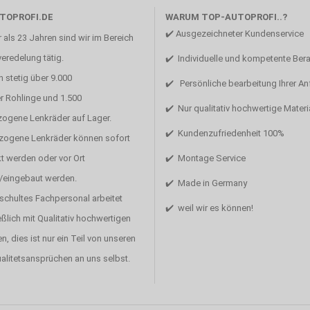
TOPROFI.DE
WARUM TOP-AUTOPROFI..?
✔️ Ausgezeichneter Kundenservice
 als 23 Jahren sind wir im Bereich
eredelung tätig.
✔️ Individuelle und kompetente Ber
 stetig über 9.000
✔️ Persönliche bearbeitung Ihrer A
r Rohlinge und 1.500
✔️ Nur qualitativ hochwertige Materi
zogene Lenkräder auf Lager.
✔️ Kundenzufriedenheit 100%
ezogene Lenkräder können sofort
t werden oder vor Ort
✔️ Montage Service
/eingebaut werden.
✔️ Made in Germany
schultes Fachpersonal arbeitet
✔️ weil wir es können!
ßlich mit Qualitativ hochwertigen
en, dies ist nur ein Teil von unseren
alitetsansprüchen an uns selbst.