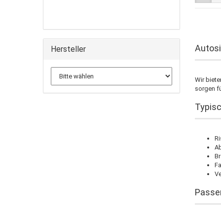
Autosi
Hersteller
Wir biete
sorgen fü
Typisc
Ri
Ab
Br
Fa
Ve
Passen