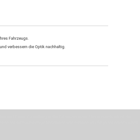
Ihres Fahrzeugs.
 und verbessern die Optik nachhaltig.
machen und Deine Vorstellung in die Tat umzusetzen. Unser Handwerk ist der
verwenden wir hochwertige Materialien und nehmen uns für jeden Arbeitsschritt