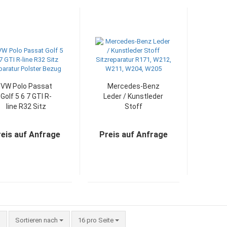
VW Polo Passat
Mercedes-Benz
Golf 5 6 7 GTI R-
Leder / Kunstleder
line R32 Sitz
Stoff
Reparatur Polster
Sitzreparatur
Bezug
R171, W212, W211,
reis auf Anfrage
Preis auf Anfrage
W204, W205
Sortieren nach
pro Seite
Sortieren nach
16 pro Seite