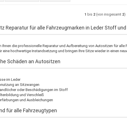
1
bis
2
(von insgesamt
2
)
tz Reparatur für alle Fahrzeugmarken in Leder Stoff und
n Ihnen die professionelle Reparatur und Aufbereitung von Autositzen für alle
r eine hochwertige Instandsetzung und bringen Ihre Sitze wieder in einen neu
he Schäden an Autositzen
sse im Leder
nutzung an Sitzwangen
andlöcher oder Beschädigungen im Stoff
ltenbildung und Verschleiß
rfärbungen und Ausbleichungen
d für alle Fahrzeugtypen