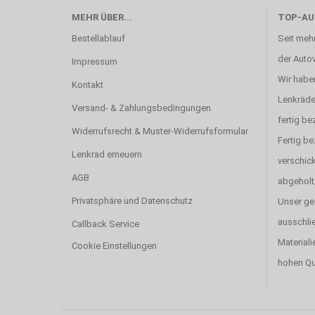
MEHR ÜBER...
TOP-AU
Bestellablauf
Seit mehr
der Autov
Impressum
Wir haben
Kontakt
Lenkräde
Versand- & Zahlungsbedingungen
fertig be
Widerrufsrecht & Muster-Widerrufsformular
Fertig b
Lenkrad erneuern
verschick
AGB
abgeholt
Privatsphäre und Datenschutz
Unser ge
ausschlie
Callback Service
Materiali
Cookie Einstellungen
hohen Qu