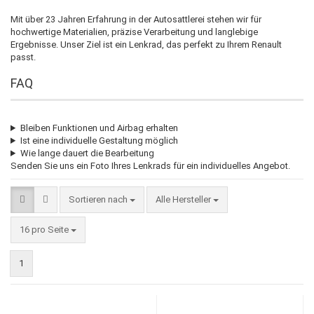
Mit über 23 Jahren Erfahrung in der Autosattlerei stehen wir für
hochwertige Materialien, präzise Verarbeitung und langlebige
Ergebnisse. Unser Ziel ist ein Lenkrad, das perfekt zu Ihrem Renault
passt.
FAQ
Bleiben Funktionen und Airbag erhalten
Ist eine individuelle Gestaltung möglich
Wie lange dauert die Bearbeitung
Senden Sie uns ein Foto Ihres Lenkrads für ein individuelles Angebot.
Sortieren nach
Sortieren nach
Alle Hersteller
pro Seite
16 pro Seite
1