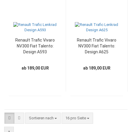
Renault Trafic Vivaro
Renault Trafic Vivaro
NV300 Fiat Talento:
NV300 Fiat Talento:
Design A593
Design A625
ab 189,00 EUR
ab 189,00 EUR
Sortieren nach
pro Seite
Sortieren nach
16 pro Seite