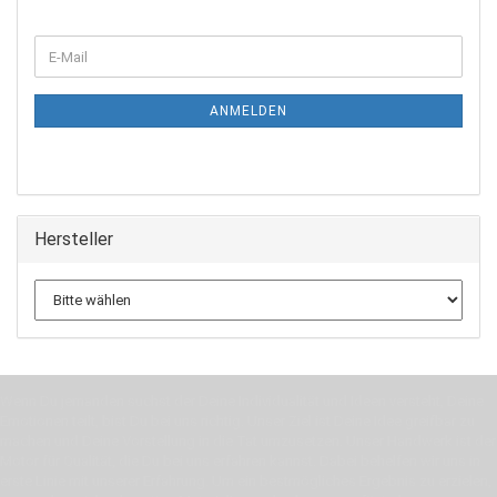
WEITER
E-
ZUR
Mail
NEWSLETTER-
ANMELDUNG
ANMELDEN
Hersteller
Wenn Du jemanden suchst der Deine Individualität und Ideen versteht, Deine
Emotionen teilt, bist Du bei uns richtig. Unser Ziel ist Deine Idee greifbar zu
machen und Deine Vorstellung in die Tat umzusetzen. Unser Handwerk ist der
Motor für Qualität, die Du bei uns erfahren kannst. Dabei behelfen wir uns in
erste Linie mit unserer Erfahrung. Um ein bestmögliches Ergebnis zu erzielen,