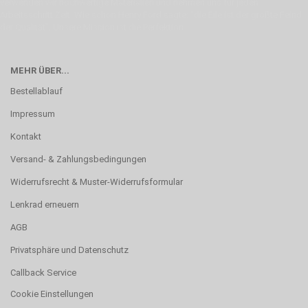
verwenden wir hochwertige Materialien und nehmen uns für jeden
Arbeitsschritt Zeit. Wie schon Henry Ford sagte: “die Eile ist der größte Feind
der Qualität”. Unsere Mission ist die Perfektion
MEHR ÜBER...
Bestellablauf
Impressum
Kontakt
Versand- & Zahlungsbedingungen
Widerrufsrecht & Muster-Widerrufsformular
Lenkrad erneuern
AGB
Privatsphäre und Datenschutz
Callback Service
Cookie Einstellungen