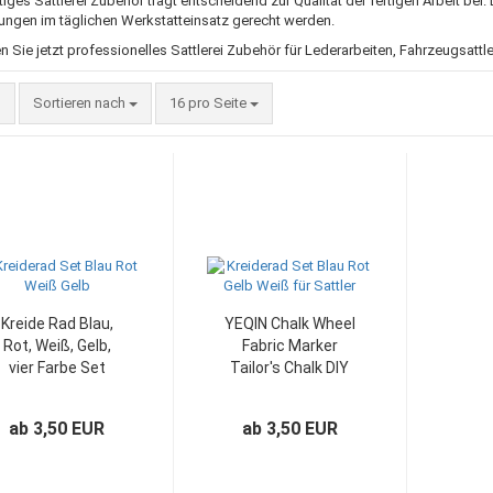
ges Sattlerei Zubehör trägt entscheidend zur Qualität der fertigen Arbeit bei
ungen im täglichen Werkstatteinsatz gerecht werden.
 Sie jetzt professionelles Sattlerei Zubehör für Lederarbeiten, Fahrzeugsattle
Sortieren nach
pro Seite
Sortieren nach
16 pro Seite
Kreide Rad Blau,
YEQIN Chalk Wheel
Rot, Weiß, Gelb,
Fabric Marker
vier Farbe Set
Tailor's Chalk DIY
Stoff Marker:
Sewing Parts
Design K01
White, MA-LS-400
ab 3,50 EUR
ab 3,50 EUR
& MA-LS-401:
Design K01A