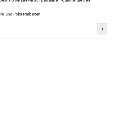
. Deshalb setzen wir auf bewährte Produkte, die den
rei und Polsterarbeiten.
1