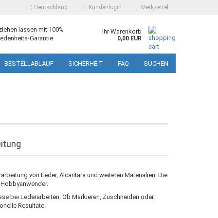
Deutschland
Kundenlogin
Merkzettel
ziehen lassen mit 100%
Ihr Warenkorb
edenheits-Garantie
0,00 EUR
BESTELLABLAUF
SICHERHEIT
FAQ
SUCHEN
eitung
rarbeitung von Leder, Alcantara und weiteren Materialien. Die
te Hobbyanwender.
se bei Lederarbeiten. Ob Markieren, Zuschneiden oder
onelle Resultate.