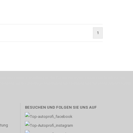
1
machen und Deine Vorstellung in die Tat umzusetzen. Unser Handwerk ist der
verwenden wir hochwertige Materialien und nehmen uns für jeden Arbeitsschritt
BESUCHEN UND FOLGEN SIE UNS AUF
atung