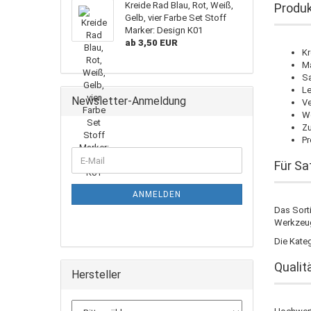
Kreide Rad Blau, Rot, Weiß,
Produk
Gelb, vier Farbe Set Stoff
Marker: Design K01
ab 3,50 EUR
Kr
M
Sa
L
Newsletter-Anmeldung
Ve
We
Zu
Pr
WEITER
E-
Für Sa
ZUR
Mail
NEWSLETTER-
ANMELDUNG
ANMELDEN
Das Sorti
Werkzeug
Die Kateg
Qualit
Hersteller