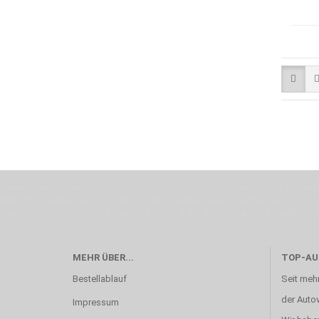
Wenn Du jemanden suchst der Deine Individualität und Ideen versteht, Deine Em
Motor für Qualität, die Du bei uns erfahren kannst. Dabei behelfen wir uns in 
Zeit. Wie schon Henry Ford sagte: “die Eile ist der größte Feind der Qualität”. 
MEHR ÜBER...
TOP-AU
Bestellablauf
Seit mehr
der Autov
Impressum