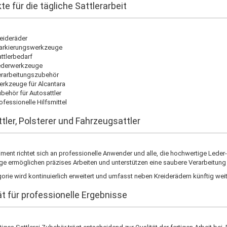
te für die tägliche Sattlerarbeit
eideräder
arkierungswerkzeuge
ttlerbedarf
ederwerkzeuge
rarbeitungszubehör
rkzeuge für Alcantara
behör für Autosattler
ofessionelle Hilfsmittel
ttler, Polsterer und Fahrzeugsattler
ment richtet sich an professionelle Anwender und alle, die hochwertige Leder
e ermöglichen präzises Arbeiten und unterstützen eine saubere Verarbeitung 
orie wird kontinuierlich erweitert und umfasst neben Kreiderädern künftig weit
ät für professionelle Ergebnisse