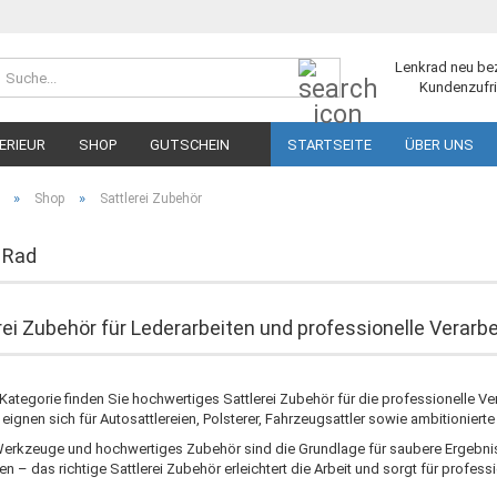
Suche...
Lenkrad neu be
Kundenzufri
ERIEUR
SHOP
GUTSCHEIN
STARTSEITE
ÜBER UNS
»
»
Shop
Sattlerei Zubehör
 Rad
rei Zubehör für Lederarbeiten und professionelle Verarb
 Kategorie finden Sie hochwertiges Sattlerei Zubehör für die professionelle Ve
eignen sich für Autosattlereien, Polsterer, Fahrzeugsattler sowie ambitionier
Werkzeuge und hochwertiges Zubehör sind die Grundlage für saubere Ergebnis
en – das richtige Sattlerei Zubehör erleichtert die Arbeit und sorgt für professi