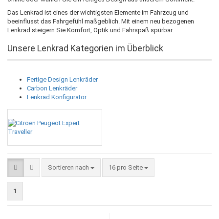
Das Lenkrad ist eines der wichtigsten Elemente im Fahrzeug und
beeinflusst das Fahrgefühl maßgeblich. Mit einem neu bezogenen
Lenkrad steigern Sie Komfort, Optik und Fahrspaß spürbar.
Unsere Lenkrad Kategorien im Überblick
Fertige Design Lenkräder
Carbon Lenkräder
Lenkrad Konfigurator
Sortieren nach
pro Seite
Sortieren nach
16 pro Seite
1