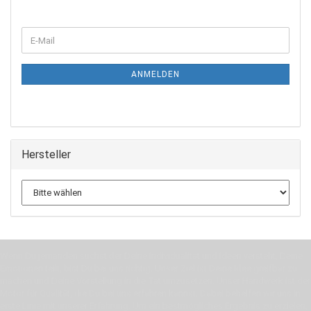
WEITER
E-
ZUR
Mail
NEWSLETTER-
ANMELDUNG
ANMELDEN
Hersteller
Wenn Du jemanden suchst der Deine Individualität und Ideen versteht, Deine
Emotionen teilt, bist Du bei uns richtig. Unser Ziel ist Deine Idee greifbar zu
machen und Deine Vorstellung in die Tat umzusetzen. Unser Handwerk ist der
Motor für Qualität, die Du bei uns erfahren kannst. Dabei behelfen wir uns in
erste Linie mit unserer Erfahrung. Um ein bestmögliches Ergebnis zu erzielen,