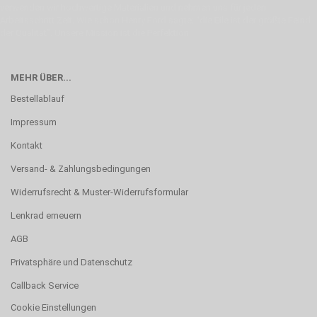
verwenden wir hochwertige Materialien und nehmen uns für jeden
Arbeitsschritt Zeit. Wie schon Henry Ford sagte: “die Eile ist der größte Feind
der Qualität”. Unsere Mission ist die Perfektion
MEHR ÜBER...
Bestellablauf
Impressum
Kontakt
Versand- & Zahlungsbedingungen
Widerrufsrecht & Muster-Widerrufsformular
Lenkrad erneuern
AGB
Privatsphäre und Datenschutz
Callback Service
Cookie Einstellungen