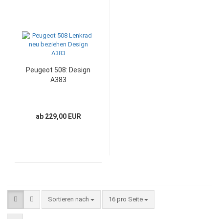
Peugeot 508: Design
A383
ab 229,00 EUR
Sortieren nach
pro Seite
Sortieren nach
16 pro Seite