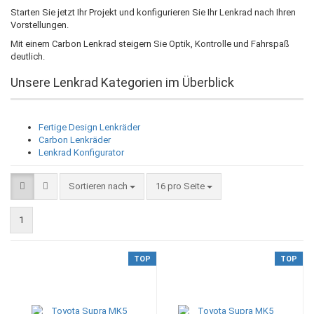
Starten Sie jetzt Ihr Projekt und konfigurieren Sie Ihr Lenkrad nach Ihren
Vorstellungen.
Mit einem Carbon Lenkrad steigern Sie Optik, Kontrolle und Fahrspaß
deutlich.
Unsere Lenkrad Kategorien im Überblick
Fertige Design Lenkräder
Carbon Lenkräder
Lenkrad Konfigurator
Sortieren nach
pro Seite
Sortieren nach
16 pro Seite
1
TOP
TOP