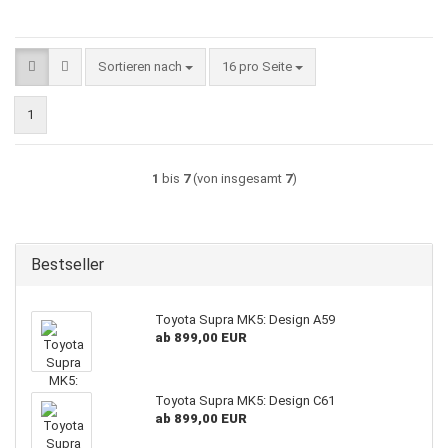
Sortieren nach
pro Seite
Sortieren nach
16 pro Seite
1
1
bis
7
(von insgesamt
7
)
Bestseller
Toyota Supra MK5: Design A59
ab 899,00 EUR
Toyota Supra MK5: Design C61
ab 899,00 EUR