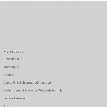
Wenn Du jemanden suchst der Deine Individualität und Ideen versteht, Deine
Emotionen teilt, bist Du bei uns richtig. Unser Ziel ist Deine Idee greifbar zu
machen und Deine Vorstellung in die Tat umzusetzen. Unser Handwerk ist der
Motor für Qualität, die Du bei uns erfahren kannst. Dabei behelfen wir uns in
erste Linie mit unserer Erfahrung. Um ein bestmögliches Ergebnis zu erzielen,
verwenden wir hochwertige Materialien und nehmen uns für jeden
Arbeitsschritt Zeit. Wie schon Henry Ford sagte: “die Eile ist der größte Feind
der Qualität”. Unsere Mission ist die Perfektion
MEHR ÜBER...
Bestellablauf
Impressum
Kontakt
Versand- & Zahlungsbedingungen
Widerrufsrecht & Muster-Widerrufsformular
Lenkrad erneuern
AGB