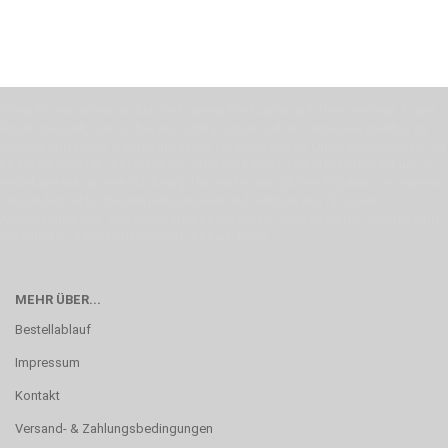
Wenn Du jemanden suchst der Deine Individualität und Ideen versteht, Deine
Emotionen teilt, bist Du bei uns richtig. Unser Ziel ist Deine Idee greifbar zu
machen und Deine Vorstellung in die Tat umzusetzen. Unser Handwerk ist der
Motor für Qualität, die Du bei uns erfahren kannst. Dabei behelfen wir uns in
erste Linie mit unserer Erfahrung. Um ein bestmögliches Ergebnis zu erzielen,
verwenden wir hochwertige Materialien und nehmen uns für jeden
Arbeitsschritt Zeit. Wie schon Henry Ford sagte: “die Eile ist der größte Feind
der Qualität”. Unsere Mission ist die Perfektion
MEHR ÜBER...
Bestellablauf
Impressum
Kontakt
Versand- & Zahlungsbedingungen