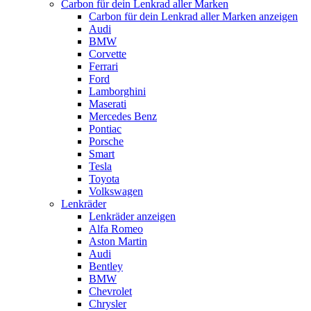
Carbon für dein Lenkrad aller Marken
Carbon für dein Lenkrad aller Marken anzeigen
Audi
BMW
Corvette
Ferrari
Ford
Lamborghini
Maserati
Mercedes Benz
Pontiac
Porsche
Smart
Tesla
Toyota
Volkswagen
Lenkräder
Lenkräder anzeigen
Alfa Romeo
Aston Martin
Audi
Bentley
BMW
Chevrolet
Chrysler