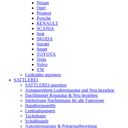
Nissan
Opel
Peugeot
Porsche
RENAULT
SCANIA
Seat
SKODA
Suzuki
Smart
TOYOTA
Tesla
Volvo
VW
Lenkräder anzeigen
SATTLEREI
SATTLEREI anzeigen
Armaturenbrett Lederreparatur und Neu beziehen
Dachhimmel Reparatur & Neu beziehen
Sitzheizung Nachrüstung für alle Fahrzeuge
Handbremsgriffe
Lenkradspangen
Tachohutze
Schaltknäufe
Autositzreparatur & Polsteraufbereitung