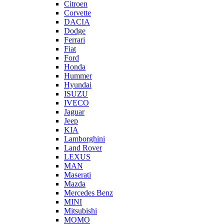
Citroen
Corvette
DACIA
Dodge
Ferrari
Fiat
Ford
Honda
Hummer
Hyundai
ISUZU
IVECO
Jaguar
Jeep
KIA
Lamborghini
Land Rover
LEXUS
MAN
Maserati
Mazda
Mercedes Benz
MINI
Mitsubishi
MOMO