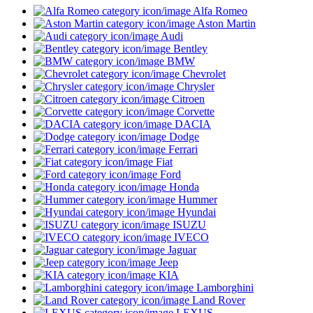
Alfa Romeo
Aston Martin
Audi
Bentley
BMW
Chevrolet
Chrysler
Citroen
Corvette
DACIA
Dodge
Ferrari
Fiat
Ford
Honda
Hummer
Hyundai
ISUZU
IVECO
Jaguar
Jeep
KIA
Lamborghini
Land Rover
LEXUS