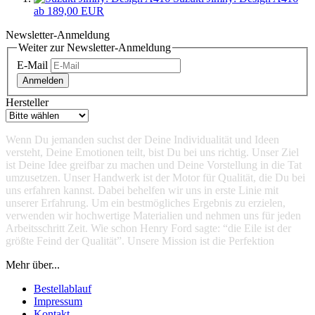
ab 189,00 EUR
Newsletter-Anmeldung
Weiter zur Newsletter-Anmeldung
E-Mail
Anmelden
Hersteller
Wenn Du jemanden suchst der Deine Individualität und Ideen
versteht, Deine Emotionen teilt, bist Du bei uns richtig. Unser Ziel
ist Deine Idee greifbar zu machen und Deine Vorstellung in die Tat
umzusetzen. Unser Handwerk ist der Motor für Qualität, die Du bei
uns erfahren kannst. Dabei behelfen wir uns in erste Linie mit
unserer Erfahrung. Um ein bestmögliches Ergebnis zu erzielen,
verwenden wir hochwertige Materialien und nehmen uns für jeden
Arbeitsschritt Zeit. Wie schon Henry Ford sagte: “die Eile ist der
größte Feind der Qualität”. Unsere Mission ist die Perfektion
Mehr über...
Bestellablauf
Impressum
Kontakt