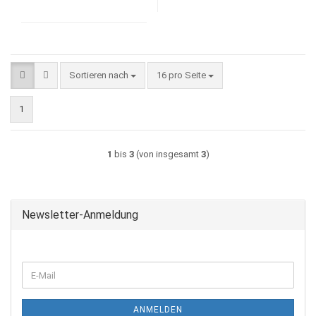
Sortieren nach
pro Seite
Sortieren nach
16 pro Seite
1
1
bis
3
(von insgesamt
3
)
Newsletter-Anmeldung
WEITER
E-
ZUR
Mail
NEWSLETTER-
ANMELDUNG
ANMELDEN