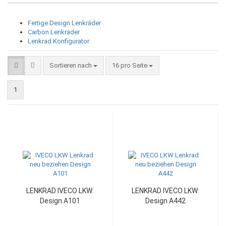
Fertige Design Lenkräder
Carbon Lenkräder
Lenkrad Konfigurator
Sortieren nach
pro Seite
Sortieren nach
16 pro Seite
1
LENKRAD IVECO LKW:
LENKRAD IVECO LKW:
Design A101
Design A442