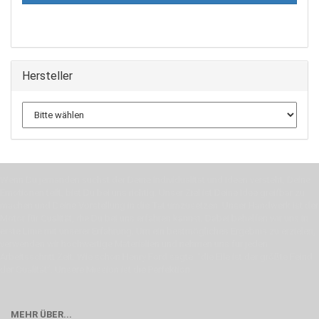
Hersteller
Wenn Du jemanden suchst der Deine Individualität und Ideen versteht, Deine
Emotionen teilt, bist Du bei uns richtig. Unser Ziel ist Deine Idee greifbar zu
machen und Deine Vorstellung in die Tat umzusetzen. Unser Handwerk ist der
Motor für Qualität, die Du bei uns erfahren kannst. Dabei behelfen wir uns in
erste Linie mit unserer Erfahrung. Um ein bestmögliches Ergebnis zu erzielen,
verwenden wir hochwertige Materialien und nehmen uns für jeden
Arbeitsschritt Zeit. Wie schon Henry Ford sagte: “die Eile ist der größte Feind
der Qualität”. Unsere Mission ist die Perfektion
MEHR ÜBER...