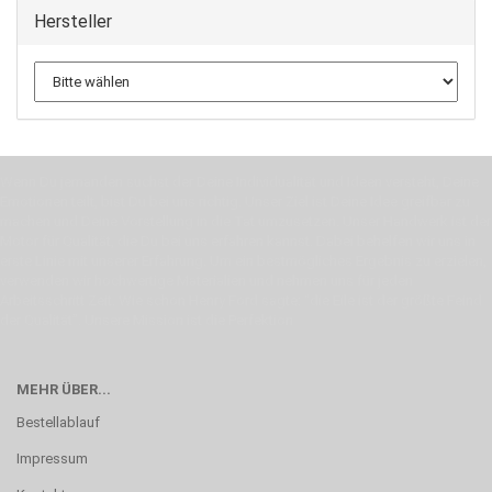
Hersteller
Wenn Du jemanden suchst der Deine Individualität und Ideen versteht, Deine
Emotionen teilt, bist Du bei uns richtig. Unser Ziel ist Deine Idee greifbar zu
machen und Deine Vorstellung in die Tat umzusetzen. Unser Handwerk ist der
Motor für Qualität, die Du bei uns erfahren kannst. Dabei behelfen wir uns in
erste Linie mit unserer Erfahrung. Um ein bestmögliches Ergebnis zu erzielen,
verwenden wir hochwertige Materialien und nehmen uns für jeden
Arbeitsschritt Zeit. Wie schon Henry Ford sagte: “die Eile ist der größte Feind
der Qualität”. Unsere Mission ist die Perfektion
MEHR ÜBER...
Bestellablauf
Impressum