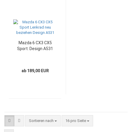
Mazda 6 CX3 CX5
Sport: Design A531
ab 189,00 EUR
Sortieren nach
pro Seite
Sortieren nach
16 pro Seite