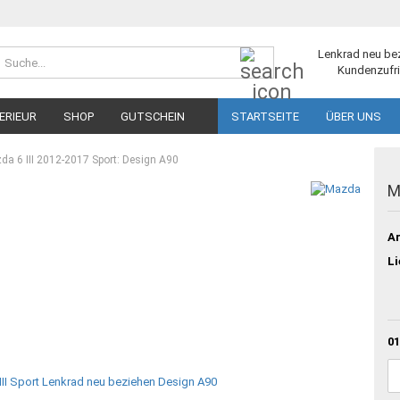
Suche...
Lenkrad neu be
Kundenzufri
ERIEUR
SHOP
GUTSCHEIN
STARTSEITE
ÜBER UNS
da 6 III 2012-2017 Sport: Design A90
M
Ar
Li
01