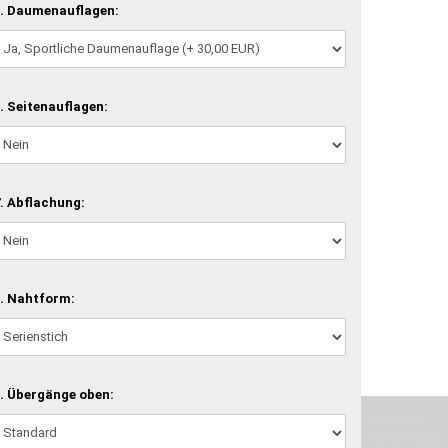
. Daumenauflagen:
. Seitenauflagen:
. Abflachung:
. Nahtform:
. Übergänge oben:
machen und Deine Vorstellung in die Tat umzusetzen. Unser Handwerk ist der
verwenden wir hochwertige Materialien und nehmen uns für jeden Arbeitsschritt