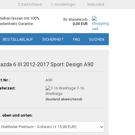
Deutschland
Kundenlogin
Merkzettel
ziehen lassen mit 100%
Ihr Warenkorb
edenheits-Garantie
0,00 EUR
BESTELLABLAUF
SICHERHEIT
FAQ
SUCHEN
azda 6 III 2012-2017 Sport: Design A90
t.Nr.:
A90
eferzeit:
7-16
Werktage
(Ausland abweichend)
. oben und unten: