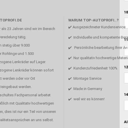
Unsere Mission ist die Perfektion
10
TOPROFI.DE
WARUM TOP-AUTOPROFI..?
✔️ Ausgezeichneter Kundenservice
 als 23 Jahren sind wir im Bereich
eredelung tätig.
✔️ Individuelle und kompetente Ber
11
 stetig über 9.000
✔️ Persönliche bearbeitung Ihrer A
r Rohlinge und 1.500
✔️ Nur qualitativ hochwertige Materi
zogene Lenkräder auf Lager.
12
✔️ Kundenzufriedenheit 100%
ezogene Lenkräder können sofort
t werden oder vor Ort
✔️ Montage Service
/eingebaut werden.
✔️ Made in Germany
14
schultes Fachpersonal arbeitet
✔️ weil wir es können!
ßlich mit Qualitativ hochwertigen
en, dies ist nur ein Teil von unseren
alitetsansprüchen an uns selbst.
AI