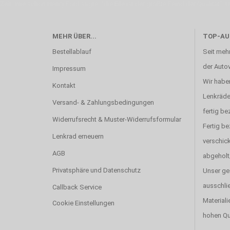
Zeit. Wie schon Henry Ford sagte: “die Eile ist der größte Feind der Qualität”. 
MEHR ÜBER...
TOP-AU
Bestellablauf
Seit mehr
der Autov
Impressum
Wir haben
Kontakt
Lenkräde
Versand- & Zahlungsbedingungen
fertig be
Widerrufsrecht & Muster-Widerrufsformular
Fertig b
Lenkrad erneuern
verschick
AGB
abgeholt
Privatsphäre und Datenschutz
Unser ge
ausschlie
Callback Service
Materiali
Cookie Einstellungen
hohen Qu