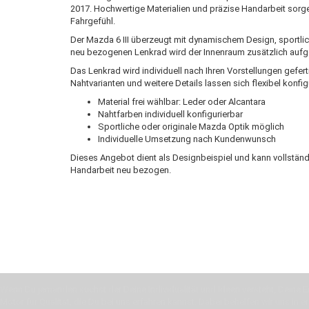
2017. Hochwertige Materialien und präzise Handarbeit sorge
Fahrgefühl.
Der Mazda 6 III überzeugt mit dynamischem Design, sportli
neu bezogenen Lenkrad wird der Innenraum zusätzlich aufgew
Das Lenkrad wird individuell nach Ihren Vorstellungen gefer
Nahtvarianten und weitere Details lassen sich flexibel konfig
Material frei wählbar: Leder oder Alcantara
Nahtfarben individuell konfigurierbar
Sportliche oder originale Mazda Optik möglich
Individuelle Umsetzung nach Kundenwunsch
Dieses Angebot dient als Designbeispiel und kann vollständ
Handarbeit neu bezogen.
Wenn Du jemanden suchst der Deine Individualität und Ideen versteht, Deine Em
Motor für Qualität, die Du bei uns erfahren kannst. Dabei behelfen wir uns in 