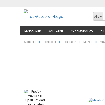
Alle
LENKRÄDER
SATTLEREI
KONFIGURATOR
INT
»
»
»
»
Startseite
Lenkräder
Lenkräder
Mazda
Maz