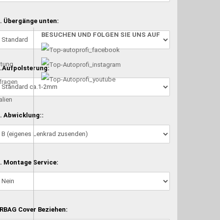
. Übergänge unten:
BESUCHEN UND FOLGEN SIE UNS AUF
atung
.Aufpolsterung:
nfragen
alien
. Abwicklung::
. Montage Service:
RBAG Cover Beziehen: