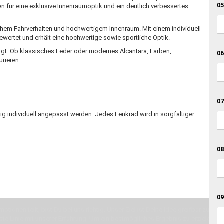
05
n für eine exklusive Innenraumoptik und ein deutlich verbessertes
chem Fahrverhalten und hochwertigem Innenraum. Mit einem individuell
ertet und erhält eine hochwertige sowie sportliche Optik.
tigt. Ob klassisches Leder oder modernes Alcantara, Farben,
06
urieren.
07
ig individuell angepasst werden. Jedes Lenkrad wird in sorgfältiger
08
09
otionen teilt, bist Du bei uns richtig. Unser Ziel ist Deine Idee greifbar zu 
erste Linie mit unserer Erfahrung. Um ein bestmögliches Ergebnis zu erzielen, 