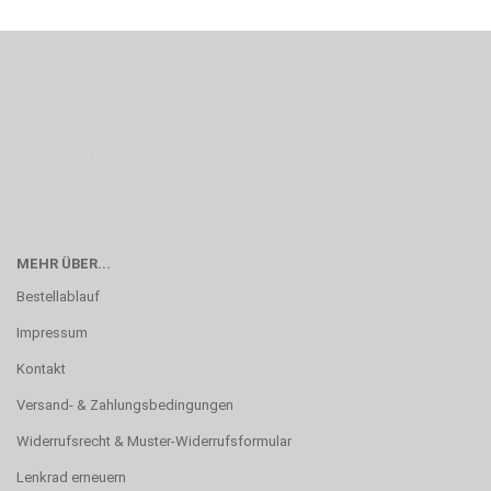
Wenn Du jemanden suchst der Deine Individualität und Ideen versteht, Deine
Emotionen teilt, bist Du bei uns richtig. Unser Ziel ist Deine Idee greifbar zu
machen und Deine Vorstellung in die Tat umzusetzen. Unser Handwerk ist der
Motor für Qualität, die Du bei uns erfahren kannst. Dabei behelfen wir uns in
erste Linie mit unserer Erfahrung. Um ein bestmögliches Ergebnis zu erzielen,
verwenden wir hochwertige Materialien und nehmen uns für jeden
Arbeitsschritt Zeit. Wie schon Henry Ford sagte: “die Eile ist der größte Feind
der Qualität”. Unsere Mission ist die Perfektion
MEHR ÜBER...
Bestellablauf
Impressum
Kontakt
Versand- & Zahlungsbedingungen
Widerrufsrecht & Muster-Widerrufsformular
Lenkrad erneuern