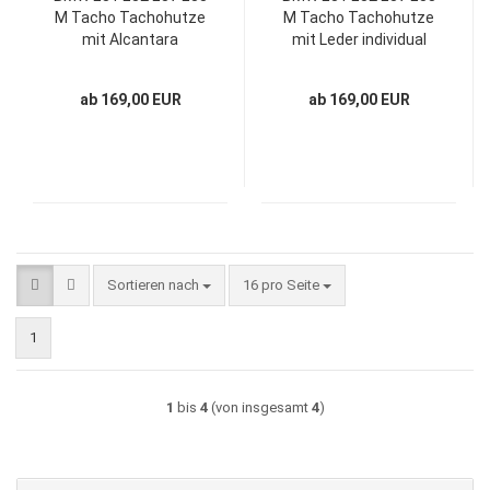
M Tacho Tachohutze
M Tacho Tachohutze
mit Alcantara
mit Leder individual
individual neu
neu beziehen: Design
beziehen: Design
TCH003
ab 169,00 EUR
ab 169,00 EUR
TCH001
Sortieren nach
pro Seite
Sortieren nach
16 pro Seite
1
1
bis
4
(von insgesamt
4
)