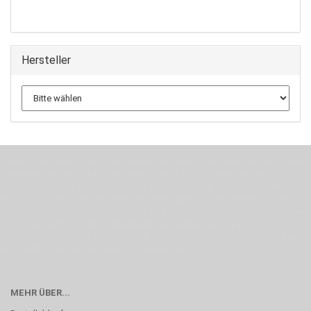
Hersteller
Wenn Du jemanden suchst der Deine Individualität und Ideen versteht, Deine
Emotionen teilt, bist Du bei uns richtig. Unser Ziel ist Deine Idee greifbar zu
machen und Deine Vorstellung in die Tat umzusetzen. Unser Handwerk ist der
Motor für Qualität, die Du bei uns erfahren kannst. Dabei behelfen wir uns in
erste Linie mit unserer Erfahrung. Um ein bestmögliches Ergebnis zu erzielen,
verwenden wir hochwertige Materialien und nehmen uns für jeden
Arbeitsschritt Zeit. Wie schon Henry Ford sagte: “die Eile ist der größte Feind
der Qualität”. Unsere Mission ist die Perfektion
MEHR ÜBER...