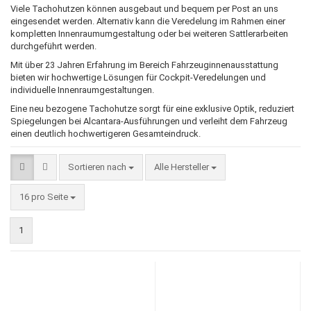
Viele Tachohutzen können ausgebaut und bequem per Post an uns
eingesendet werden. Alternativ kann die Veredelung im Rahmen einer
kompletten Innenraumumgestaltung oder bei weiteren Sattlerarbeiten
durchgeführt werden.
Mit über 23 Jahren Erfahrung im Bereich Fahrzeuginnenausstattung
bieten wir hochwertige Lösungen für Cockpit-Veredelungen und
individuelle Innenraumgestaltungen.
Eine neu bezogene Tachohutze sorgt für eine exklusive Optik, reduziert
Spiegelungen bei Alcantara-Ausführungen und verleiht dem Fahrzeug
einen deutlich hochwertigeren Gesamteindruck.
Sortieren nach
Sortieren nach
Alle Hersteller
pro Seite
16 pro Seite
1