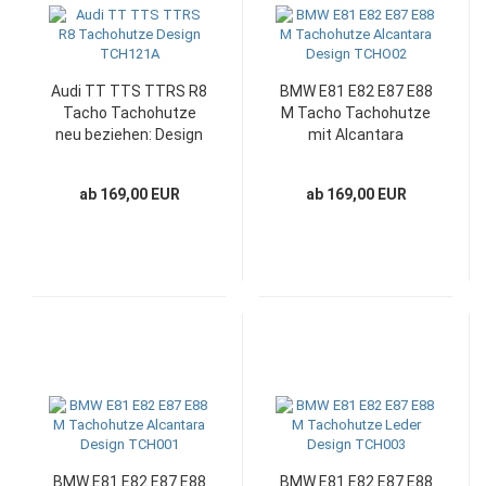
Audi TT TTS TTRS R8
BMW E81 E82 E87 E88
Tacho Tachohutze
M Tacho Tachohutze
neu beziehen: Design
mit Alcantara
TCH121A
individual neu
beziehen: Design
ab 169,00 EUR
ab 169,00 EUR
TCHO02
BMW E81 E82 E87 E88
BMW E81 E82 E87 E88