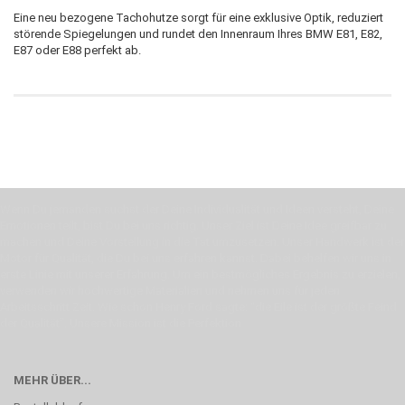
Eine neu bezogene Tachohutze sorgt für eine exklusive Optik, reduziert
störende Spiegelungen und rundet den Innenraum Ihres BMW E81, E82,
E87 oder E88 perfekt ab.
Wenn Du jemanden suchst der Deine Individualität und Ideen versteht, Deine
Emotionen teilt, bist Du bei uns richtig. Unser Ziel ist Deine Idee greifbar zu
machen und Deine Vorstellung in die Tat umzusetzen. Unser Handwerk ist der
Motor für Qualität, die Du bei uns erfahren kannst. Dabei behelfen wir uns in
erste Linie mit unserer Erfahrung. Um ein bestmögliches Ergebnis zu erzielen,
verwenden wir hochwertige Materialien und nehmen uns für jeden
Arbeitsschritt Zeit. Wie schon Henry Ford sagte: “die Eile ist der größte Feind
der Qualität”. Unsere Mission ist die Perfektion
MEHR ÜBER...