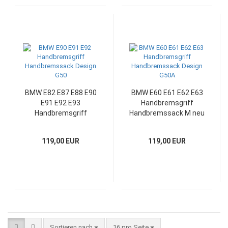
BMW E82 E87 E88 E90
BMW E60 E61 E62 E63
E91 E92 E93
Handbremsgriff
Handbremsgriff
Handbremssack M neu
Handbremssack M neu
beziehen in Leder:
beziehen: Design G50
Design G50A
119,00 EUR
119,00 EUR
Sortieren nach
pro Seite
Sortieren nach
16 pro Seite