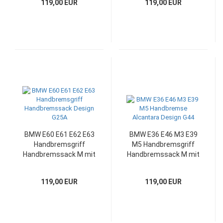
119,00 EUR
119,00 EUR
Design G25
BMW E60 E61 E62 E63
BMW E36 E46 M3 E39
Handbremsgriff
M5 Handbremsgriff
Handbremssack M mit
Handbremssack M mit
Leder neu beziehen:
Alcantara neu
Design G25A
beziehen: Design G44
119,00 EUR
119,00 EUR