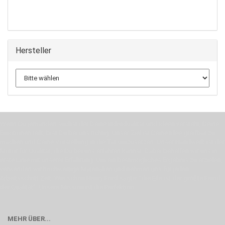
Hersteller
Wenn Du jemanden suchst der Deine Individualität und Ideen versteht, Deine
Emotionen teilt, bist Du bei uns richtig. Unser Ziel ist Deine Idee greifbar zu
machen und Deine Vorstellung in die Tat umzusetzen. Unser Handwerk ist der
Motor für Qualität, die Du bei uns erfahren kannst. Dabei behelfen wir uns in
erste Linie mit unserer Erfahrung. Um ein bestmögliches Ergebnis zu erzielen,
verwenden wir hochwertige Materialien und nehmen uns für jeden
Arbeitsschritt Zeit. Wie schon Henry Ford sagte: “die Eile ist der größte Feind
der Qualität”. Unsere Mission ist die Perfektion
MEHR ÜBER...