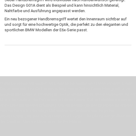
Das Design G01A dient als Beispiel und kann hinsichtlich Material,
Nahtfarbe und Ausführung angepasst werden.
Ein neu bezogener Handbremsgriff wertet den Innenraum sichtbar auf
und sorgt für eine hochwertige Optik, die perfekt zu den eleganten und
sportlichen BMW Modellen der E6x-Serie passt.
Wenn Du jemanden suchst der Deine Individualität und Ideen versteht, Deine
Emotionen teilt, bist Du bei uns richtig. Unser Ziel ist Deine Idee greifbar zu
machen und Deine Vorstellung in die Tat umzusetzen. Unser Handwerk ist der
Motor für Qualität, die Du bei uns erfahren kannst. Dabei behelfen wir uns in
erste Linie mit unserer Erfahrung. Um ein bestmögliches Ergebnis zu erzielen,
verwenden wir hochwertige Materialien und nehmen uns für jeden
Arbeitsschritt Zeit. Wie schon Henry Ford sagte: “die Eile ist der größte Feind
der Qualität”. Unsere Mission ist die Perfektion