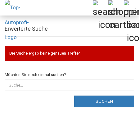
Erweiterte Suche
Die Suche ergab keine genauen Treffer.
MÖCHTEN
Möchten Sie noch einmal suchen?
SIE
NOCH
EINMAL
SUCHEN?
SUCHEN