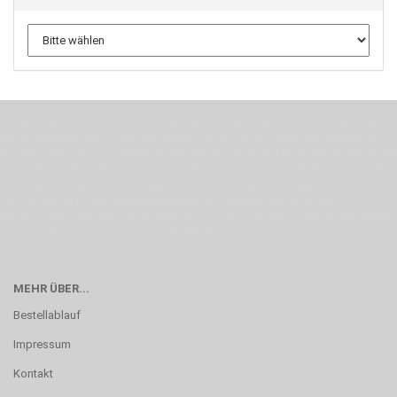
Wenn Du jemanden suchst der Deine Individualität und Ideen versteht, Deine
Emotionen teilt, bist Du bei uns richtig. Unser Ziel ist Deine Idee greifbar zu
machen und Deine Vorstellung in die Tat umzusetzen. Unser Handwerk ist der
Motor für Qualität, die Du bei uns erfahren kannst. Dabei behelfen wir uns in
erste Linie mit unserer Erfahrung. Um ein bestmögliches Ergebnis zu erzielen,
verwenden wir hochwertige Materialien und nehmen uns für jeden
Arbeitsschritt Zeit. Wie schon Henry Ford sagte: “die Eile ist der größte Feind
der Qualität”. Unsere Mission ist die Perfektion
MEHR ÜBER...
Bestellablauf
Impressum
Kontakt