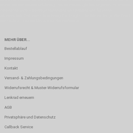
erste Linie mit unserer Erfahrung. Um ein bestmögliches Ergebnis zu erzielen,
verwenden wir hochwertige Materialien und nehmen uns für jeden
Arbeitsschritt Zeit. Wie schon Henry Ford sagte: “die Eile ist der größte Feind
der Qualität”. Unsere Mission ist die Perfektion
MEHR ÜBER...
Bestellablauf
Impressum
Kontakt
Versand- & Zahlungsbedingungen
Widerrufsrecht & Muster-Widerrufsformular
Lenkrad erneuern
AGB
Privatsphäre und Datenschutz
Callback Service