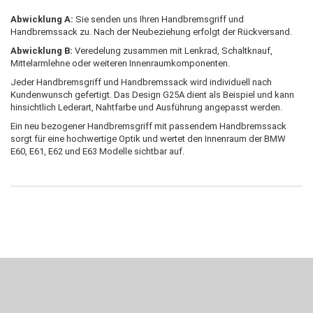
Abwicklung A:
Sie senden uns Ihren Handbremsgriff und
Handbremssack zu. Nach der Neubeziehung erfolgt der Rückversand.
Abwicklung B:
Veredelung zusammen mit Lenkrad, Schaltknauf,
Mittelarmlehne oder weiteren Innenraumkomponenten.
Jeder Handbremsgriff und Handbremssack wird individuell nach
Kundenwunsch gefertigt. Das Design G25A dient als Beispiel und kann
hinsichtlich Lederart, Nahtfarbe und Ausführung angepasst werden.
Ein neu bezogener Handbremsgriff mit passendem Handbremssack
sorgt für eine hochwertige Optik und wertet den Innenraum der BMW
E60, E61, E62 und E63 Modelle sichtbar auf.
Wenn Du jemanden suchst der Deine Individualität und Ideen versteht, Deine
Emotionen teilt, bist Du bei uns richtig. Unser Ziel ist Deine Idee greifbar zu
machen und Deine Vorstellung in die Tat umzusetzen. Unser Handwerk ist der
Motor für Qualität, die Du bei uns erfahren kannst. Dabei behelfen wir uns in