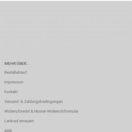
Wenn Du jemanden suchst der Deine Individualität und Ideen versteht, Deine
Emotionen teilt, bist Du bei uns richtig. Unser Ziel ist Deine Idee greifbar zu
machen und Deine Vorstellung in die Tat umzusetzen. Unser Handwerk ist der
Motor für Qualität, die Du bei uns erfahren kannst. Dabei behelfen wir uns in
erste Linie mit unserer Erfahrung. Um ein bestmögliches Ergebnis zu erzielen,
verwenden wir hochwertige Materialien und nehmen uns für jeden
Arbeitsschritt Zeit. Wie schon Henry Ford sagte: “die Eile ist der größte Feind
der Qualität”. Unsere Mission ist die Perfektion
MEHR ÜBER...
Bestellablauf
Impressum
Kontakt
Versand- & Zahlungsbedingungen
Widerrufsrecht & Muster-Widerrufsformular
Lenkrad erneuern
AGB