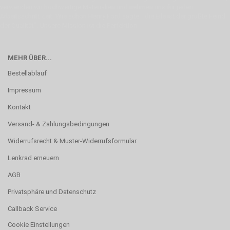
verwenden wir hochwertige Materialien und nehmen uns für jeden
Arbeitsschritt Zeit. Wie schon Henry Ford sagte: “die Eile ist der größte Feind
der Qualität”. Unsere Mission ist die Perfektion
MEHR ÜBER...
Bestellablauf
Impressum
Kontakt
Versand- & Zahlungsbedingungen
Widerrufsrecht & Muster-Widerrufsformular
Lenkrad erneuern
AGB
Privatsphäre und Datenschutz
Callback Service
Cookie Einstellungen