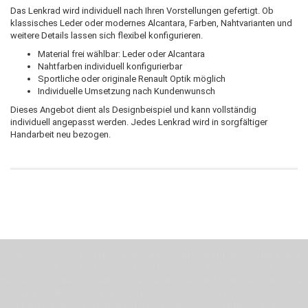
Das Lenkrad wird individuell nach Ihren Vorstellungen gefertigt. Ob
klassisches Leder oder modernes Alcantara, Farben, Nahtvarianten und
weitere Details lassen sich flexibel konfigurieren.
Material frei wählbar: Leder oder Alcantara
Nahtfarben individuell konfigurierbar
Sportliche oder originale Renault Optik möglich
Individuelle Umsetzung nach Kundenwunsch
Dieses Angebot dient als Designbeispiel und kann vollständig
individuell angepasst werden. Jedes Lenkrad wird in sorgfältiger
Handarbeit neu bezogen.
Wenn Du jemanden suchst der Deine Individualität und Ideen versteht, Deine
Emotionen teilt, bist Du bei uns richtig. Unser Ziel ist Deine Idee greifbar zu
machen und Deine Vorstellung in die Tat umzusetzen. Unser Handwerk ist der
Motor für Qualität, die Du bei uns erfahren kannst. Dabei behelfen wir uns in
erste Linie mit unserer Erfahrung. Um ein bestmögliches Ergebnis zu erzielen,