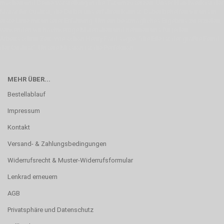
machen und Deine Vorstellung in die Tat umzusetzen. Unser Handwerk ist der
Motor für Qualität, die Du bei uns erfahren kannst. Dabei behelfen wir uns in
erste Linie mit unserer Erfahrung. Um ein bestmögliches Ergebnis zu erzielen,
verwenden wir hochwertige Materialien und nehmen uns für jeden
Arbeitsschritt Zeit. Wie schon Henry Ford sagte: “die Eile ist der größte Feind
der Qualität”. Unsere Mission ist die Perfektion
MEHR ÜBER...
Bestellablauf
Impressum
Kontakt
Versand- & Zahlungsbedingungen
Widerrufsrecht & Muster-Widerrufsformular
Lenkrad erneuern
AGB
Privatsphäre und Datenschutz