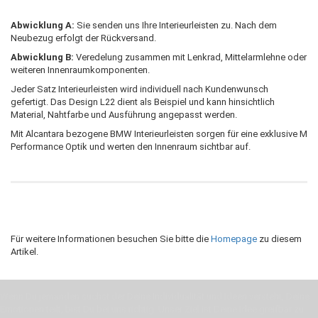
Abwicklung A:
Sie senden uns Ihre Interieurleisten zu. Nach dem
Neubezug erfolgt der Rückversand.
Abwicklung B:
Veredelung zusammen mit Lenkrad, Mittelarmlehne oder
weiteren Innenraumkomponenten.
Jeder Satz Interieurleisten wird individuell nach Kundenwunsch
gefertigt. Das Design L22 dient als Beispiel und kann hinsichtlich
Material, Nahtfarbe und Ausführung angepasst werden.
Mit Alcantara bezogene BMW Interieurleisten sorgen für eine exklusive M
Performance Optik und werten den Innenraum sichtbar auf.
Für weitere Informationen besuchen Sie bitte die
Homepage
zu diesem
Artikel.
Wenn Du jemanden suchst der Deine Individualität und Ideen versteht, Deine
Emotionen teilt, bist Du bei uns richtig. Unser Ziel ist Deine Idee greifbar zu