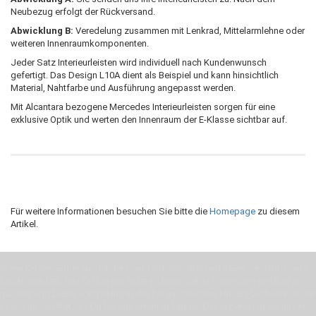
Neubezug erfolgt der Rückversand.
Abwicklung B:
Veredelung zusammen mit Lenkrad, Mittelarmlehne oder
weiteren Innenraumkomponenten.
Jeder Satz Interieurleisten wird individuell nach Kundenwunsch
gefertigt. Das Design L10A dient als Beispiel und kann hinsichtlich
Material, Nahtfarbe und Ausführung angepasst werden.
Mit Alcantara bezogene Mercedes Interieurleisten sorgen für eine
exklusive Optik und werten den Innenraum der E-Klasse sichtbar auf.
Für weitere Informationen besuchen Sie bitte die
Homepage
zu diesem
Artikel.
Wenn Du jemanden suchst der Deine Individualität und Ideen versteht, Deine
Emotionen teilt, bist Du bei uns richtig. Unser Ziel ist Deine Idee greifbar zu
machen und Deine Vorstellung in die Tat umzusetzen. Unser Handwerk ist der
Motor für Qualität, die Du bei uns erfahren kannst. Dabei behelfen wir uns in