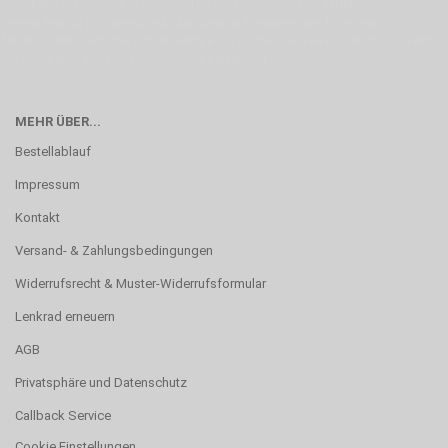
erste Linie mit unserer Erfahrung. Um ein bestmögliches Ergebnis zu erzielen,
verwenden wir hochwertige Materialien und nehmen uns für jeden
Arbeitsschritt Zeit. Wie schon Henry Ford sagte: “die Eile ist der größte Feind
der Qualität”. Unsere Mission ist die Perfektion
MEHR ÜBER...
Bestellablauf
Impressum
Kontakt
Versand- & Zahlungsbedingungen
Widerrufsrecht & Muster-Widerrufsformular
Lenkrad erneuern
AGB
Privatsphäre und Datenschutz
Callback Service
Cookie Einstellungen