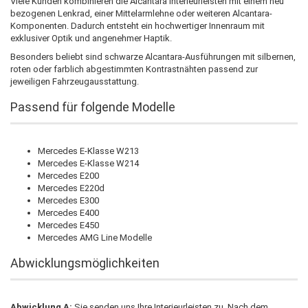
Viele Kunden kombinieren die Alcantara Interieurleisten mit einem neu
bezogenen Lenkrad, einer Mittelarmlehne oder weiteren Alcantara-
Komponenten. Dadurch entsteht ein hochwertiger Innenraum mit
exklusiver Optik und angenehmer Haptik.
Besonders beliebt sind schwarze Alcantara-Ausführungen mit silbernen,
roten oder farblich abgestimmten Kontrastnähten passend zur
jeweiligen Fahrzeugausstattung.
Passend für folgende Modelle
Mercedes E-Klasse W213
Mercedes E-Klasse W214
Mercedes E200
Mercedes E220d
Mercedes E300
Mercedes E400
Mercedes E450
Mercedes AMG Line Modelle
Abwicklungsmöglichkeiten
Abwicklung A:
Sie senden uns Ihre Interieurleisten zu. Nach dem