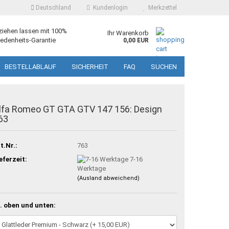
Deutschland
Kundenlogin
Merkzettel
ziehen lassen mit 100%
Ihr Warenkorb
edenheits-Garantie
0,00 EUR
BESTELLABLAUF
SICHERHEIT
FAQ
SUCHEN
lfa Romeo GT GTA GTV 147 156: Design
63
t.Nr.:
763
eferzeit:
7-16
Werktage
(Ausland abweichend)
. oben und unten: