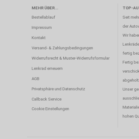
MEHR ÜBER...
TOP-AU
Bestellablauf
Seit mehr
der Autov
Impressum
Wir haben
Kontakt
Lenkräde
Versand- & Zahlungsbedingungen
fertig be
Widerrufsrecht & Muster-Widerrufsformular
Fertig b
Lenkrad erneuern
verschick
AGB
abgeholt
Privatsphäre und Datenschutz
Unser ge
ausschlie
Callback Service
Materiali
Cookie Einstellungen
hohen Qu