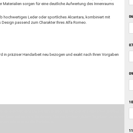
r Materialien sorgen für eine deutliche Aufwertung des Innenraums
06
 Ob hochwertiges Leder oder sportliches Alcantara, kombiniert mit
es Design passend zum Charakter Ihres Alfa Romeo.
07
rd in präziser Handarbeit neu bezogen und exakt nach Ihren Vorgaben
09
10
otionen teilt, bist Du bei uns richtig. Unser Ziel ist Deine Idee greifbar zu 
erste Linie mit unserer Erfahrung. Um ein bestmögliches Ergebnis zu erzielen, 
Unsere Mission ist die Perfektion
11