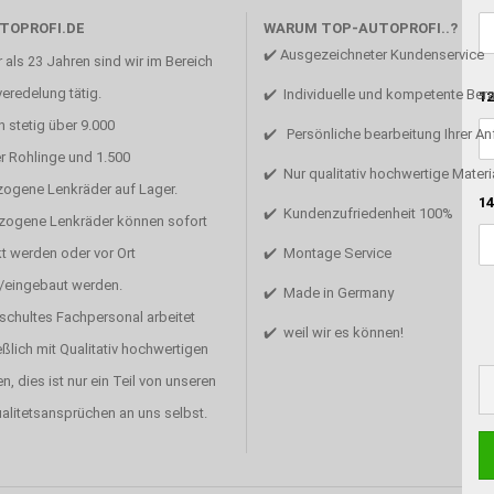
TOPROFI.DE
WARUM TOP-AUTOPROFI..?
✔️ Ausgezeichneter Kundenservice
 als 23 Jahren sind wir im Bereich
eredelung tätig.
✔️ Individuelle und kompetente Ber
12
 stetig über 9.000
✔️ Persönliche bearbeitung Ihrer A
r Rohlinge und 1.500
✔️ Nur qualitativ hochwertige Materi
zogene Lenkräder auf Lager.
14
✔️ Kundenzufriedenheit 100%
ezogene Lenkräder können sofort
t werden oder vor Ort
✔️ Montage Service
/eingebaut werden.
✔️ Made in Germany
schultes Fachpersonal arbeitet
✔️ weil wir es können!
ßlich mit Qualitativ hochwertigen
en, dies ist nur ein Teil von unseren
alitetsansprüchen an uns selbst.