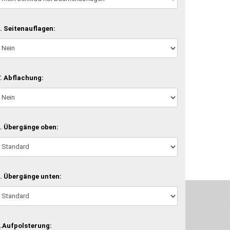
. Seitenauflagen:
. Abflachung:
. Übergänge oben:
. Übergänge unten:
machen und Deine Vorstellung in die Tat umzusetzen. Unser Handwerk ist der
verwenden wir hochwertige Materialien und nehmen uns für jeden Arbeitsschritt
.Aufpolsterung: