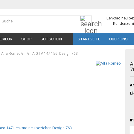
Suche...
Lenkrad neu be
Kundenzufri
ERIEUR
SHOP
GUTSCHEIN
STARTSEITE
ÜBER UNS
Alfa Romeo GT GTA GTV 147 156: Design 763
A
7
Ar
Li
01