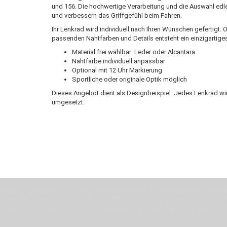
und 156. Die hochwertige Verarbeitung und die Auswahl edle
und verbessern das Griffgefühl beim Fahren.
Ihr Lenkrad wird individuell nach Ihren Wünschen gefertigt.
passenden Nahtfarben und Details entsteht ein einzigartig
Material frei wählbar: Leder oder Alcantara
Nahtfarbe individuell anpassbar
Optional mit 12 Uhr Markierung
Sportliche oder originale Optik möglich
Dieses Angebot dient als Designbeispiel. Jedes Lenkrad wi
umgesetzt.
Wenn Du jemanden suchst der Deine Individualität und Ideen versteht, Deine Em
Motor für Qualität, die Du bei uns erfahren kannst. Dabei behelfen wir uns in 
Zeit. Wie schon Henry Ford sagte: “die Eile ist der größte Feind der Qualität”. 