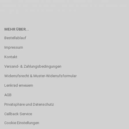
verwenden wir hochwertige Materialien und nehmen uns für jeden
Arbeitsschritt Zeit. Wie schon Henry Ford sagte: “die Eile ist der größte Feind
der Qualität”. Unsere Mission ist die Perfektion
MEHR ÜBER...
Bestellablauf
Impressum
Kontakt
Versand- & Zahlungsbedingungen
Widerrufsrecht & Muster-Widerrufsformular
Lenkrad erneuern
AGB
Privatsphäre und Datenschutz
Callback Service
Cookie Einstellungen