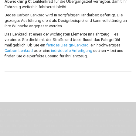
Abwicklung C:
Leihlenkrad für die Übergangszeit verfügbar, damit Ihr
Fahrzeug weiterhin fahrbereit bleibt.
Jedes Carbon Lenkrad wird in sorgfältiger Handarbeit gefertigt. Die
gezeigte Ausführung dient als Designbeispiel und kann vollständig an
Ihre Wünsche angepasst werden.
Das Lenkrad ist eines der wichtigsten Elemente im Fahrzeug – es
verbindet Sie direkt mit der Straße und beeinflusst das Fahrgefühl
maßgeblich. Ob Sie ein
fertiges Design-Lenkrad
, ein hochwertiges
Carbon-Lenkrad
oder eine
individuelle Anfertigung
suchen – bei uns
finden Sie die perfekte Lösung für Ihr Fahrzeug.
Wenn Du jemanden suchst der Deine Individualität und Ideen versteht, Deine
Emotionen teilt, bist Du bei uns richtig. Unser Ziel ist Deine Idee greifbar zu
machen und Deine Vorstellung in die Tat umzusetzen. Unser Handwerk ist der
Motor für Qualität, die Du bei uns erfahren kannst. Dabei behelfen wir uns in
erste Linie mit unserer Erfahrung. Um ein bestmögliches Ergebnis zu erzielen,