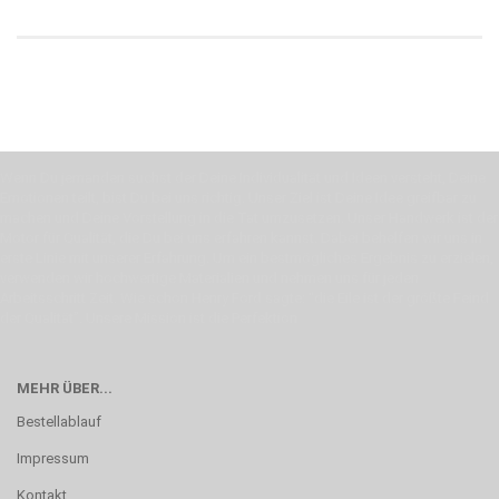
Wenn Du jemanden suchst der Deine Individualität und Ideen versteht, Deine
Emotionen teilt, bist Du bei uns richtig. Unser Ziel ist Deine Idee greifbar zu
machen und Deine Vorstellung in die Tat umzusetzen. Unser Handwerk ist der
Motor für Qualität, die Du bei uns erfahren kannst. Dabei behelfen wir uns in
erste Linie mit unserer Erfahrung. Um ein bestmögliches Ergebnis zu erzielen,
verwenden wir hochwertige Materialien und nehmen uns für jeden
Arbeitsschritt Zeit. Wie schon Henry Ford sagte: “die Eile ist der größte Feind
der Qualität”. Unsere Mission ist die Perfektion
MEHR ÜBER...
Bestellablauf
Impressum
Kontakt