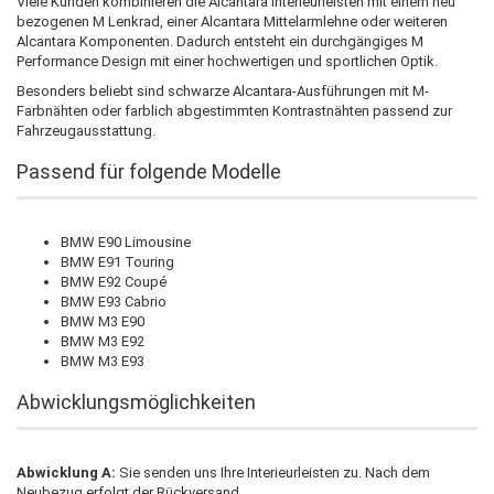
Viele Kunden kombinieren die Alcantara Interieurleisten mit einem neu
bezogenen M Lenkrad, einer Alcantara Mittelarmlehne oder weiteren
Alcantara Komponenten. Dadurch entsteht ein durchgängiges M
Performance Design mit einer hochwertigen und sportlichen Optik.
Besonders beliebt sind schwarze Alcantara-Ausführungen mit M-
Farbnähten oder farblich abgestimmten Kontrastnähten passend zur
Fahrzeugausstattung.
Passend für folgende Modelle
BMW E90 Limousine
BMW E91 Touring
BMW E92 Coupé
BMW E93 Cabrio
BMW M3 E90
BMW M3 E92
BMW M3 E93
Abwicklungsmöglichkeiten
Abwicklung A:
Sie senden uns Ihre Interieurleisten zu. Nach dem
Neubezug erfolgt der Rückversand.