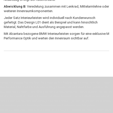
Abwicklung B:
Veredelung zusammen mit Lenkrad, Mittelarmlehne oder
weiteren Innenraumkomponenten.
Jeder Satz Interieurleisten wird individuell nach Kundenwunsch
gefertigt. Das Design L01 dient als Beispiel und kann hinsichtlich
Material, Nahtfarbe und Ausführung angepasst werden.
Mit Alcantara bezogene BMW Interieurleisten sorgen für eine exklusive M
Performance Optik und werten den Innenraum sichtbar auf.
Wenn Du jemanden suchst der Deine Individualität und Ideen versteht, Deine
Emotionen teilt, bist Du bei uns richtig. Unser Ziel ist Deine Idee greifbar zu
machen und Deine Vorstellung in die Tat umzusetzen. Unser Handwerk ist der
Motor für Qualität, die Du bei uns erfahren kannst. Dabei behelfen wir uns in
erste Linie mit unserer Erfahrung. Um ein bestmögliches Ergebnis zu erzielen,
verwenden wir hochwertige Materialien und nehmen uns für jeden
Arbeitsschritt Zeit. Wie schon Henry Ford sagte: “die Eile ist der größte Feind