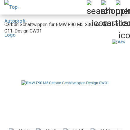
Carbon Schaltwippen für BMW F90 M5 G30 G31 G32 G01
G11: Design CW01