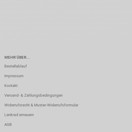
Wenn Du jemanden suchst der Deine Individualität und Ideen versteht, Deine
Emotionen teilt, bist Du bei uns richtig. Unser Ziel ist Deine Idee greifbar zu
machen und Deine Vorstellung in die Tat umzusetzen. Unser Handwerk ist der
Motor für Qualität, die Du bei uns erfahren kannst. Dabei behelfen wir uns in
erste Linie mit unserer Erfahrung. Um ein bestmögliches Ergebnis zu erzielen,
verwenden wir hochwertige Materialien und nehmen uns für jeden
Arbeitsschritt Zeit. Wie schon Henry Ford sagte: “die Eile ist der größte Feind
der Qualität”. Unsere Mission ist die Perfektion
MEHR ÜBER...
Bestellablauf
Impressum
Kontakt
Versand- & Zahlungsbedingungen
Widerrufsrecht & Muster-Widerrufsformular
Lenkrad erneuern
AGB