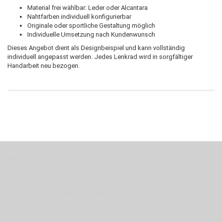
Material frei wählbar: Leder oder Alcantara
Nahtfarben individuell konfigurierbar
Originale oder sportliche Gestaltung möglich
Individuelle Umsetzung nach Kundenwunsch
Dieses Angebot dient als Designbeispiel und kann vollständig
individuell angepasst werden. Jedes Lenkrad wird in sorgfältiger
Handarbeit neu bezogen.
Wenn Du jemanden suchst der Deine Individualität und Ideen versteht, Deine
Emotionen teilt, bist Du bei uns richtig. Unser Ziel ist Deine Idee greifbar zu
machen und Deine Vorstellung in die Tat umzusetzen. Unser Handwerk ist der
Motor für Qualität, die Du bei uns erfahren kannst. Dabei behelfen wir uns in
erste Linie mit unserer Erfahrung. Um ein bestmögliches Ergebnis zu erzielen,
verwenden wir hochwertige Materialien und nehmen uns für jeden
Arbeitsschritt Zeit. Wie schon Henry Ford sagte: “die Eile ist der größte Feind
der Qualität”. Unsere Mission ist die Perfektion