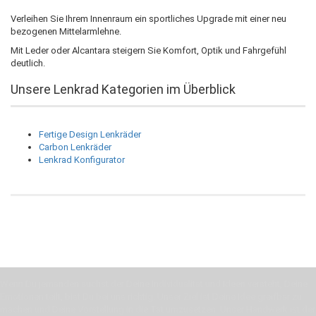
Verleihen Sie Ihrem Innenraum ein sportliches Upgrade mit einer neu
bezogenen Mittelarmlehne.
Mit Leder oder Alcantara steigern Sie Komfort, Optik und Fahrgefühl
deutlich.
Unsere Lenkrad Kategorien im Überblick
Fertige Design Lenkräder
Carbon Lenkräder
Lenkrad Konfigurator
Wenn Du jemanden suchst der Deine Individualität und Ideen versteht, Deine
Emotionen teilt, bist Du bei uns richtig. Unser Ziel ist Deine Idee greifbar zu
machen und Deine Vorstellung in die Tat umzusetzen. Unser Handwerk ist der