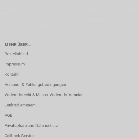
Motor für Qualität, die Du bei uns erfahren kannst. Dabei behelfen wir uns in
erste Linie mit unserer Erfahrung. Um ein bestmögliches Ergebnis zu erzielen,
verwenden wir hochwertige Materialien und nehmen uns für jeden
Arbeitsschritt Zeit. Wie schon Henry Ford sagte: “die Eile ist der größte Feind
der Qualität”. Unsere Mission ist die Perfektion
MEHR ÜBER...
Bestellablauf
Impressum
Kontakt
Versand- & Zahlungsbedingungen
Widerrufsrecht & Muster-Widerrufsformular
Lenkrad erneuern
AGB
Privatsphäre und Datenschutz
Callback Service