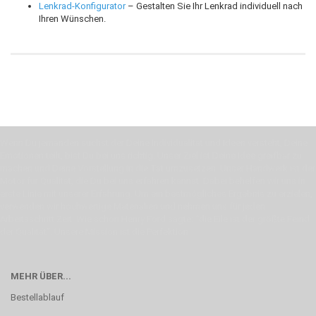
Lenkrad-Konfigurator
– Gestalten Sie Ihr Lenkrad individuell nach
Ihren Wünschen.
Wenn Du jemanden suchst der Deine Individualität und Ideen versteht, Deine
Emotionen teilt, bist Du bei uns richtig. Unser Ziel ist Deine Idee greifbar zu
machen und Deine Vorstellung in die Tat umzusetzen. Unser Handwerk ist der
Motor für Qualität, die Du bei uns erfahren kannst. Dabei behelfen wir uns in
erste Linie mit unserer Erfahrung. Um ein bestmögliches Ergebnis zu erzielen,
verwenden wir hochwertige Materialien und nehmen uns für jeden
Arbeitsschritt Zeit. Wie schon Henry Ford sagte: “die Eile ist der größte Feind
der Qualität”. Unsere Mission ist die Perfektion
MEHR ÜBER...
Bestellablauf