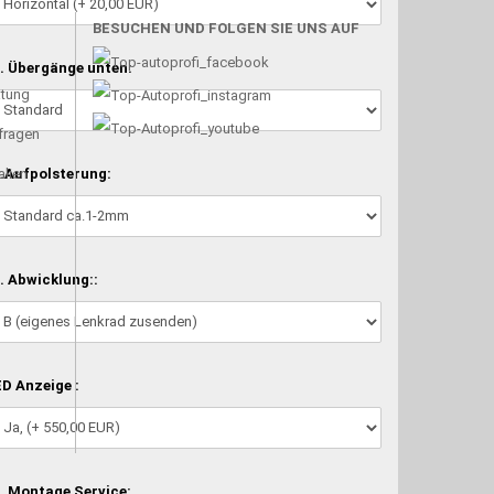
BESUCHEN UND FOLGEN SIE UNS AUF
. Übergänge unten:
atung
nfragen
.Aufpolsterung:
alien
. Abwicklung::
D Anzeige :
. Montage Service: