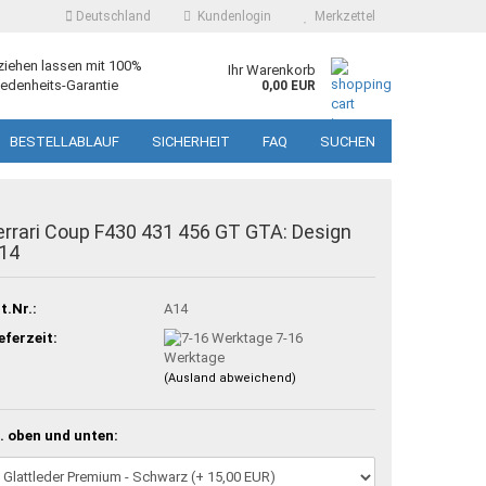
Deutschland
Kundenlogin
Merkzettel
ziehen lassen mit 100%
Ihr Warenkorb
edenheits-Garantie
0,00 EUR
BESTELLABLAUF
SICHERHEIT
FAQ
SUCHEN
errari Coup F430 431 456 GT GTA: Design
14
t.Nr.:
A14
eferzeit:
7-16
Werktage
(Ausland abweichend)
. oben und unten: