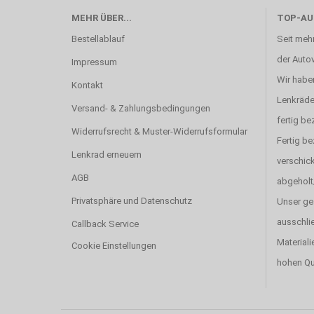
MEHR ÜBER...
TOP-AU
Bestellablauf
Seit mehr
der Autov
Impressum
Wir haben
Kontakt
Lenkräde
Versand- & Zahlungsbedingungen
fertig be
Widerrufsrecht & Muster-Widerrufsformular
Fertig b
Lenkrad erneuern
verschick
AGB
abgeholt
Privatsphäre und Datenschutz
Unser ge
ausschlie
Callback Service
Materiali
Cookie Einstellungen
hohen Qu