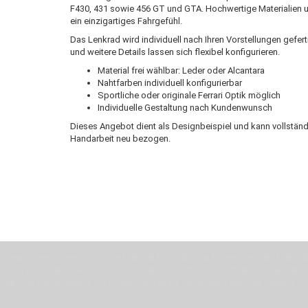
F430, 431 sowie 456 GT und GTA. Hochwertige Materialien u
ein einzigartiges Fahrgefühl.
Das Lenkrad wird individuell nach Ihren Vorstellungen gefer
und weitere Details lassen sich flexibel konfigurieren.
Material frei wählbar: Leder oder Alcantara
Nahtfarben individuell konfigurierbar
Sportliche oder originale Ferrari Optik möglich
Individuelle Gestaltung nach Kundenwunsch
Dieses Angebot dient als Designbeispiel und kann vollständ
Handarbeit neu bezogen.
Wenn Du jemanden suchst der Deine Individualität und Ideen versteht, Deine Em
Motor für Qualität, die Du bei uns erfahren kannst. Dabei behelfen wir uns in 
Zeit. Wie schon Henry Ford sagte: “die Eile ist der größte Feind der Qualität”. 