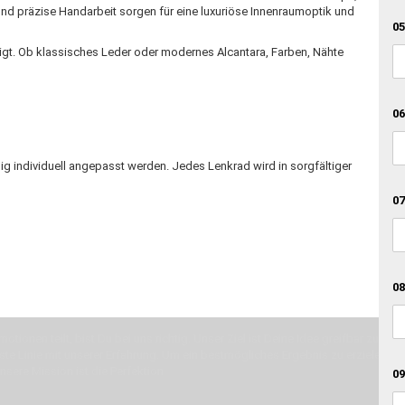
nd präzise Handarbeit sorgen für eine luxuriöse Innenraumoptik und
05
tigt. Ob klassisches Leder oder modernes Alcantara, Farben, Nähte
06
ig individuell angepasst werden. Jedes Lenkrad wird in sorgfältiger
07
08
otionen teilt, bist Du bei uns richtig. Unser Ziel ist Deine Idee greifbar zu 
erste Linie mit unserer Erfahrung. Um ein bestmögliches Ergebnis zu erzielen, 
Unsere Mission ist die Perfektion
09