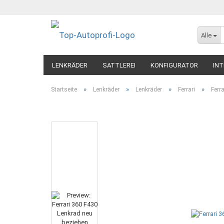
Alle
LENKRÄDER
SATTLEREI
KONFIGURATOR
INT
»
»
»
»
Startseite
Lenkräder
Lenkräder
Ferrari
Ferr