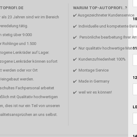
TOPROFI.DE
WARUM TOP-AUTOPROFI..?
✔️ Ausgezeichneter Kundenservice
 als 23 Jahren sind wir im Bereich
10
eredelung tätig.
✔️ Individuelle und kompetente Ber
 stetig über 9.000
✔️ Persönliche bearbeitung Ihrer A
r Rohlinge und 1.500
11
✔️ Nur qualitativ hochwertige Materi
zogene Lenkräder auf Lager.
✔️ Kundenzufriedenheit 100%
ezogene Lenkräder können sofort
t werden oder vor Ort
✔️ Montage Service
12
/eingebaut werden.
✔️ Made in Germany
schultes Fachpersonal arbeitet
✔️ weil wir es können!
ßlich mit Qualitativ hochwertigen
en, dies ist nur ein Teil von unseren
LE
alitetsansprüchen an uns selbst.
14