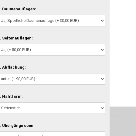
. Daumenauflagen:
. Seitenauflagen:
. Abflachung:
. Nahtform:
machen und Deine Vorstellung in die Tat umzusetzen. Unser Handwerk ist der
verwenden wir hochwertige Materialien und nehmen uns für jeden Arbeitsschritt
. Übergänge oben: