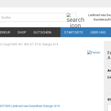
Suche...
Lenkrad neu be
Kundenzufri
ERIEUR
SHOP
GUTSCHEIN
STARTSEITE
ÜBER UNS
ari Coup F430 431 456 GT GTA: Design A14
F
A
Ar
Li
01