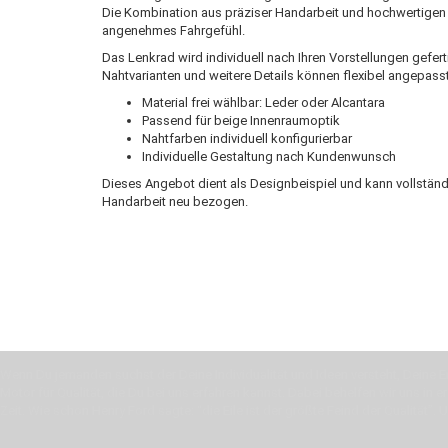
Die Kombination aus präziser Handarbeit und hochwertigen Ma
angenehmes Fahrgefühl.
Das Lenkrad wird individuell nach Ihren Vorstellungen gefer
Nahtvarianten und weitere Details können flexibel angepass
Material frei wählbar: Leder oder Alcantara
Passend für beige Innenraumoptik
Nahtfarben individuell konfigurierbar
Individuelle Gestaltung nach Kundenwunsch
Dieses Angebot dient als Designbeispiel und kann vollständ
Handarbeit neu bezogen.
Wenn Du jemanden suchst der Deine Individualität und Ideen versteht, Deine Em
Motor für Qualität, die Du bei uns erfahren kannst. Dabei behelfen wir uns in 
Zeit. Wie schon Henry Ford sagte: “die Eile ist der größte Feind der Qualität”. 