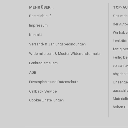
MEHR ÜBER...
TOP-AU
Bestellablauf
Seit mehr
der Autov
Impressum
Wir haben
Kontakt
Lenkräde
Versand- & Zahlungsbedingungen
fertig be
Widerrufsrecht & Muster-Widerrufsformular
Fertig b
Lenkrad erneuern
verschick
AGB
abgeholt
Privatsphäre und Datenschutz
Unser ge
ausschlie
Callback Service
Materiali
Cookie Einstellungen
hohen Qu