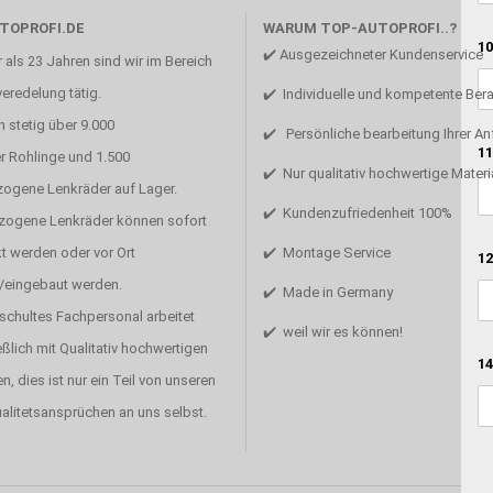
TOPROFI.DE
WARUM TOP-AUTOPROFI..?
10
✔️ Ausgezeichneter Kundenservice
 als 23 Jahren sind wir im Bereich
eredelung tätig.
✔️ Individuelle und kompetente Ber
 stetig über 9.000
✔️ Persönliche bearbeitung Ihrer A
11
r Rohlinge und 1.500
✔️ Nur qualitativ hochwertige Materi
zogene Lenkräder auf Lager.
✔️ Kundenzufriedenheit 100%
ezogene Lenkräder können sofort
t werden oder vor Ort
✔️ Montage Service
12
/eingebaut werden.
✔️ Made in Germany
schultes Fachpersonal arbeitet
✔️ weil wir es können!
ßlich mit Qualitativ hochwertigen
14
en, dies ist nur ein Teil von unseren
alitetsansprüchen an uns selbst.