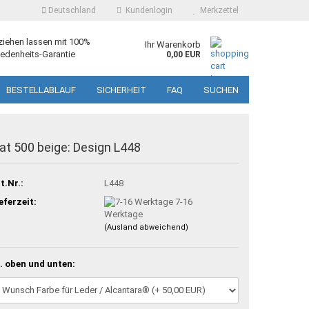
Deutschland
Kundenlogin
Merkzettel
ziehen lassen mit 100%
Ihr Warenkorb
edenheits-Garantie
0,00 EUR
BESTELLABLAUF
SICHERHEIT
FAQ
SUCHEN
iat 500 beige: Design L448
t.Nr.:
L448
eferzeit:
7-16
Werktage
(Ausland abweichend)
. oben und unten: