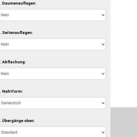
. Daumenauflagen:
. Seitenauflagen:
. Abflachung:
. Nahtform:
machen und Deine Vorstellung in die Tat umzusetzen. Unser Handwerk ist der
verwenden wir hochwertige Materialien und nehmen uns für jeden Arbeitsschritt
. Übergänge oben: