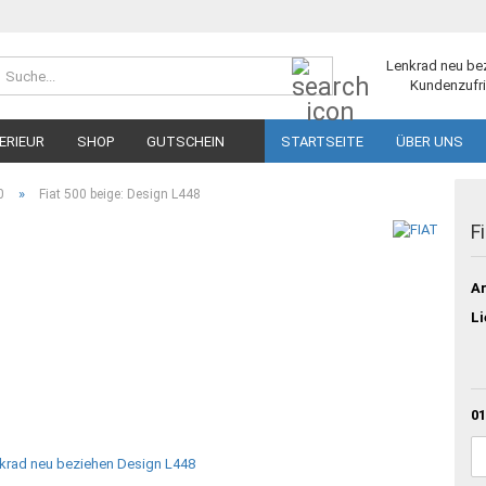
Suche...
Lenkrad neu be
Kundenzufri
ERIEUR
SHOP
GUTSCHEIN
STARTSEITE
ÜBER UNS
»
0
Fiat 500 beige: Design L448
F
Ar
Li
01