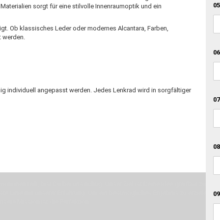
05
terialien sorgt für eine stilvolle Innenraumoptik und ein
tigt. Ob klassisches Leder oder modernes Alcantara, Farben,
t werden.
06
ig individuell angepasst werden. Jedes Lenkrad wird in sorgfältiger
07
08
otionen teilt, bist Du bei uns richtig. Unser Ziel ist Deine Idee greifbar zu 
erste Linie mit unserer Erfahrung. Um ein bestmögliches Ergebnis zu erzielen, 
09
Unsere Mission ist die Perfektion