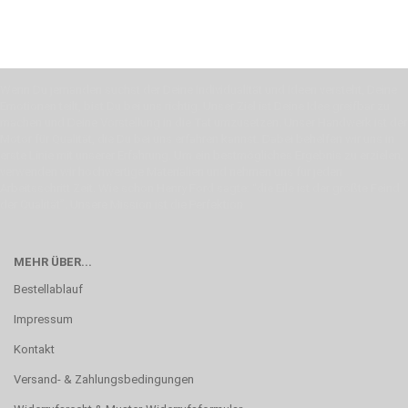
Wenn Du jemanden suchst der Deine Individualität und Ideen versteht, Deine
Emotionen teilt, bist Du bei uns richtig. Unser Ziel ist Deine Idee greifbar zu
machen und Deine Vorstellung in die Tat umzusetzen. Unser Handwerk ist der
Motor für Qualität, die Du bei uns erfahren kannst. Dabei behelfen wir uns in
erste Linie mit unserer Erfahrung. Um ein bestmögliches Ergebnis zu erzielen,
verwenden wir hochwertige Materialien und nehmen uns für jeden
Arbeitsschritt Zeit. Wie schon Henry Ford sagte: “die Eile ist der größte Feind
der Qualität”. Unsere Mission ist die Perfektion
MEHR ÜBER...
Bestellablauf
Impressum
Kontakt
Versand- & Zahlungsbedingungen