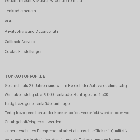
Widerrufsrecht & Muster-Widerrufsformular
Lenkrad erneuern
AGB
Privatsphäre und Datenschutz
Callback Service
Cookie Einstellungen
TOP-AUTOPROFI.DE
Seit mehr als 23 Jahren sind wir im Bereich der Autoveredelung tätig.
Wir haben stetig über 9.000 Lenkräder Rohlinge und 1.500
fertig bezogene Lenkräder auf Lager.
Fertig bezogene Lenkräder können sofort verschickt werden oder vor
Ort abgeholt/eingebaut werden.
Unser geschultes Fachpersonal arbeitet ausschließlich mit Qualitativ
hochwertigen Materialien, dies ist nur ein Teil von unseren hohen