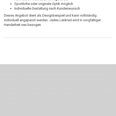
Sportliche oder originale Optik möglich
Individuelle Gestaltung nach Kundenwunsch
Dieses Angebot dient als Designbeispiel und kann vollständig
individuell angepasst werden. Jedes Lenkrad wird in sorgfältiger
Handarbeit neu bezogen.
Wenn Du jemanden suchst der Deine Individualität und Ideen versteht, Deine
Emotionen teilt, bist Du bei uns richtig. Unser Ziel ist Deine Idee greifbar zu
machen und Deine Vorstellung in die Tat umzusetzen. Unser Handwerk ist der
Motor für Qualität, die Du bei uns erfahren kannst. Dabei behelfen wir uns in
erste Linie mit unserer Erfahrung. Um ein bestmögliches Ergebnis zu erzielen,
verwenden wir hochwertige Materialien und nehmen uns für jeden
Arbeitsschritt Zeit. Wie schon Henry Ford sagte: “die Eile ist der größte Feind
der Qualität”. Unsere Mission ist die Perfektion