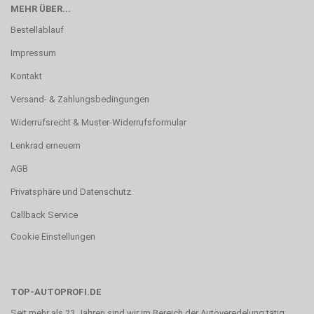
MEHR ÜBER...
Bestellablauf
Impressum
Kontakt
Versand- & Zahlungsbedingungen
Widerrufsrecht & Muster-Widerrufsformular
Lenkrad erneuern
AGB
Privatsphäre und Datenschutz
Callback Service
Cookie Einstellungen
TOP-AUTOPROFI.DE
Seit mehr als 23 Jahren sind wir im Bereich der Autoveredelung tätig.