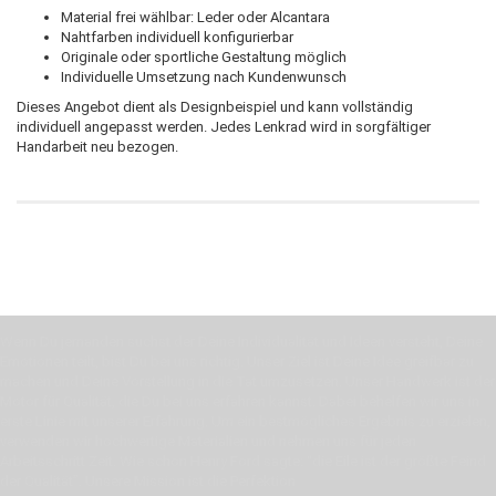
Material frei wählbar: Leder oder Alcantara
Nahtfarben individuell konfigurierbar
Originale oder sportliche Gestaltung möglich
Individuelle Umsetzung nach Kundenwunsch
Dieses Angebot dient als Designbeispiel und kann vollständig
individuell angepasst werden. Jedes Lenkrad wird in sorgfältiger
Handarbeit neu bezogen.
Wenn Du jemanden suchst der Deine Individualität und Ideen versteht, Deine
Emotionen teilt, bist Du bei uns richtig. Unser Ziel ist Deine Idee greifbar zu
machen und Deine Vorstellung in die Tat umzusetzen. Unser Handwerk ist der
Motor für Qualität, die Du bei uns erfahren kannst. Dabei behelfen wir uns in
erste Linie mit unserer Erfahrung. Um ein bestmögliches Ergebnis zu erzielen,
verwenden wir hochwertige Materialien und nehmen uns für jeden
Arbeitsschritt Zeit. Wie schon Henry Ford sagte: “die Eile ist der größte Feind
der Qualität”. Unsere Mission ist die Perfektion