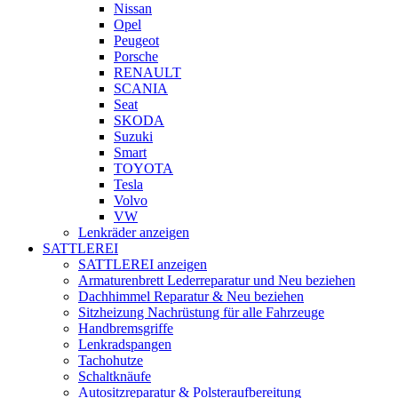
Nissan
Opel
Peugeot
Porsche
RENAULT
SCANIA
Seat
SKODA
Suzuki
Smart
TOYOTA
Tesla
Volvo
VW
Lenkräder anzeigen
SATTLEREI
SATTLEREI anzeigen
Armaturenbrett Lederreparatur und Neu beziehen
Dachhimmel Reparatur & Neu beziehen
Sitzheizung Nachrüstung für alle Fahrzeuge
Handbremsgriffe
Lenkradspangen
Tachohutze
Schaltknäufe
Autositzreparatur & Polsteraufbereitung