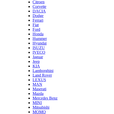
Citroen
Corvette
DACIA
Dodge
Ferrari
Fiat
Ford
Honda
Hummer
Hyundai
ISUZU
IVECO
Jaguar
Jeep
KIA
Lamborghini
Land Rover
LEXUS
MAN
Maserati
Mazda
Mercedes Benz
MINI
Mitsubishi
MOMO