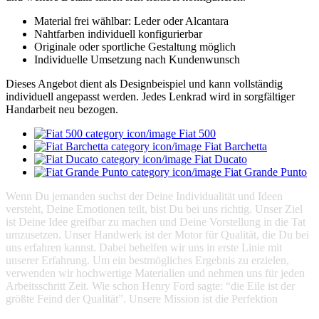
Material frei wählbar: Leder oder Alcantara
Nahtfarben individuell konfigurierbar
Originale oder sportliche Gestaltung möglich
Individuelle Umsetzung nach Kundenwunsch
Dieses Angebot dient als Designbeispiel und kann vollständig
individuell angepasst werden. Jedes Lenkrad wird in sorgfältiger
Handarbeit neu bezogen.
Fiat 500
Fiat Barchetta
Fiat Ducato
Fiat Grande Punto
Wenn Du jemanden suchst der Deine Individualität und Ideen
versteht, Deine Emotionen teilt, bist Du bei uns richtig. Unser Ziel
ist Deine Idee greifbar zu machen und Deine Vorstellung in die Tat
umzusetzen. Unser Handwerk ist der Motor für Qualität, die Du bei
uns erfahren kannst. Dabei behelfen wir uns in erste Linie mit
unserer Erfahrung. Um ein bestmögliches Ergebnis zu erzielen,
verwenden wir hochwertige Materialien und nehmen uns für jeden
Arbeitsschritt Zeit. Wie schon Henry Ford sagte: “die Eile ist der
größte Feind der Qualität”. Unsere Mission ist die Perfektion