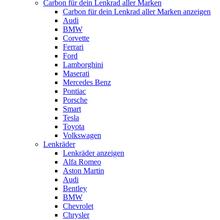
Carbon für dein Lenkrad aller Marken
Carbon für dein Lenkrad aller Marken anzeigen
Audi
BMW
Corvette
Ferrari
Ford
Lamborghini
Maserati
Mercedes Benz
Pontiac
Porsche
Smart
Tesla
Toyota
Volkswagen
Lenkräder
Lenkräder anzeigen
Alfa Romeo
Aston Martin
Audi
Bentley
BMW
Chevrolet
Chrysler