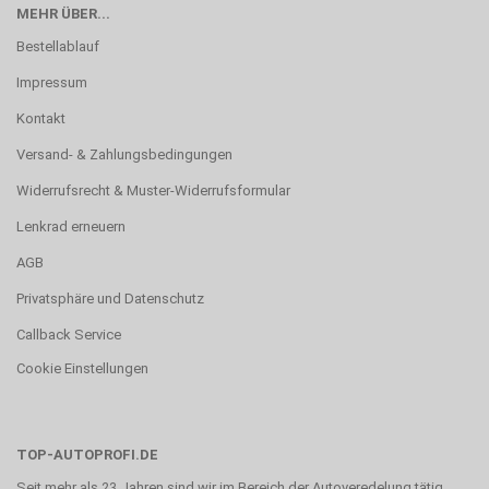
MEHR ÜBER...
Bestellablauf
Impressum
Kontakt
Versand- & Zahlungsbedingungen
Widerrufsrecht & Muster-Widerrufsformular
Lenkrad erneuern
AGB
Privatsphäre und Datenschutz
Callback Service
Cookie Einstellungen
TOP-AUTOPROFI.DE
Seit mehr als 23 Jahren sind wir im Bereich der Autoveredelung tätig.