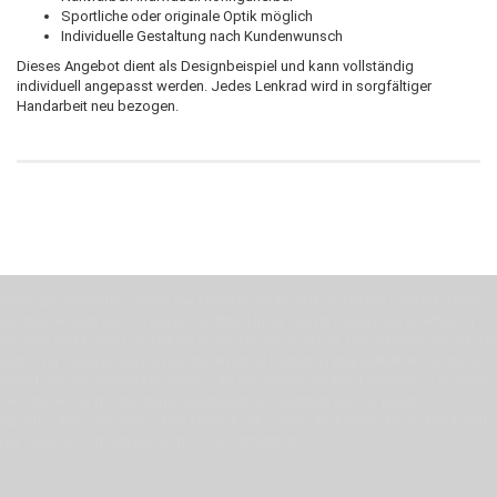
Sportliche oder originale Optik möglich
Individuelle Gestaltung nach Kundenwunsch
Dieses Angebot dient als Designbeispiel und kann vollständig
individuell angepasst werden. Jedes Lenkrad wird in sorgfältiger
Handarbeit neu bezogen.
Wenn Du jemanden suchst der Deine Individualität und Ideen versteht, Deine
Emotionen teilt, bist Du bei uns richtig. Unser Ziel ist Deine Idee greifbar zu
machen und Deine Vorstellung in die Tat umzusetzen. Unser Handwerk ist der
Motor für Qualität, die Du bei uns erfahren kannst. Dabei behelfen wir uns in
erste Linie mit unserer Erfahrung. Um ein bestmögliches Ergebnis zu erzielen,
verwenden wir hochwertige Materialien und nehmen uns für jeden
Arbeitsschritt Zeit. Wie schon Henry Ford sagte: “die Eile ist der größte Feind
der Qualität”. Unsere Mission ist die Perfektion