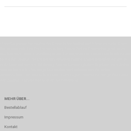
Wenn Du jemanden suchst der Deine Individualität und Ideen versteht, Deine
Emotionen teilt, bist Du bei uns richtig. Unser Ziel ist Deine Idee greifbar zu
machen und Deine Vorstellung in die Tat umzusetzen. Unser Handwerk ist der
Motor für Qualität, die Du bei uns erfahren kannst. Dabei behelfen wir uns in
erste Linie mit unserer Erfahrung. Um ein bestmögliches Ergebnis zu erzielen,
verwenden wir hochwertige Materialien und nehmen uns für jeden
Arbeitsschritt Zeit. Wie schon Henry Ford sagte: “die Eile ist der größte Feind
der Qualität”. Unsere Mission ist die Perfektion
MEHR ÜBER...
Bestellablauf
Impressum
Kontakt