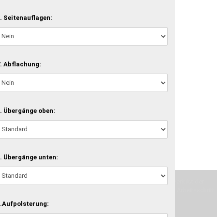
. Seitenauflagen:
. Abflachung:
. Übergänge oben:
. Übergänge unten:
machen und Deine Vorstellung in die Tat umzusetzen. Unser Handwerk ist der
verwenden wir hochwertige Materialien und nehmen uns für jeden Arbeitsschritt
.Aufpolsterung: