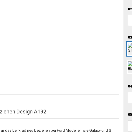
02
03
04
eziehen Design A192
05
 für das Lenkrad neu beziehen bei Ford Modellen wie Galaxy und S