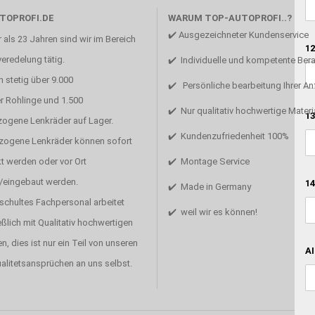
TOPROFI.DE
WARUM TOP-AUTOPROFI..?
✔️ Ausgezeichneter Kundenservice
 als 23 Jahren sind wir im Bereich
12
eredelung tätig.
✔️ Individuelle und kompetente Ber
 stetig über 9.000
✔️ Persönliche bearbeitung Ihrer A
r Rohlinge und 1.500
✔️ Nur qualitativ hochwertige Materi
13
zogene Lenkräder auf Lager.
✔️ Kundenzufriedenheit 100%
ezogene Lenkräder können sofort
t werden oder vor Ort
✔️ Montage Service
/eingebaut werden.
14
✔️ Made in Germany
schultes Fachpersonal arbeitet
✔️ weil wir es können!
ßlich mit Qualitativ hochwertigen
en, dies ist nur ein Teil von unseren
AI
alitetsansprüchen an uns selbst.