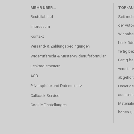
MEHR ÜBER...
TOP-AU
Bestellablauf
Seit mehr
der Autov
Impressum
Wir haben
Kontakt
Lenkräde
Versand- & Zahlungsbedingungen
fertig be
Widerrufsrecht & Muster-Widerrufsformular
Fertig b
Lenkrad erneuern
verschick
AGB
abgeholt
Privatsphäre und Datenschutz
Unser ge
ausschlie
Callback Service
Materiali
Cookie Einstellungen
hohen Qu