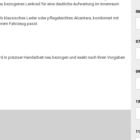
neu bezogenes Lenkrad für eine deutliche Aufwertung im Innenraum
06
Ob klassisches Leder oder pflegeleichtes Alcantara, kombiniert mit
Ihrem Fahrzeug passt.
07
rd in präziser Handarbeit neu bezogen und exakt nach Ihren Vorgaben
09
10
otionen teilt, bist Du bei uns richtig. Unser Ziel ist Deine Idee greifbar zu 
erste Linie mit unserer Erfahrung. Um ein bestmögliches Ergebnis zu erzielen, 
Unsere Mission ist die Perfektion
11