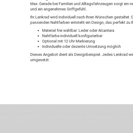
Max. Gerade bei Familien und Alltagsfahrzeugen sorgt ein 
und ein angenehmes Griffgefühl.
Ihr Lenkrad wird individuell nach Ihren Wünschen gestaltet. 
passenden Nahtfarben entsteht ein Design, das perfekt zu 
Material frei wählbar: Leder oder Alcantara
Nahtfarbe individuell konfigurierbar
Optional mit 12 Uhr Markierung
Individuelle oder dezente Umsetzung möglich
Dieses Angebot dient als Designbeispiel. Jedes Lenkrad wi
umgesetzt.
Wenn Du jemanden suchst der Deine Individualität und Ideen versteht, Deine Em
Motor für Qualität, die Du bei uns erfahren kannst. Dabei behelfen wir uns in 
Zeit. Wie schon Henry Ford sagte: “die Eile ist der größte Feind der Qualität”. 