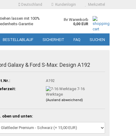
Deutschland
Kundenlogin
Merkzettel
ziehen lassen mit 100%
Ihr Warenkorb
edenheits-Garantie
0,00 EUR
BESTELLABLAUF
SICHERHEIT
FAQ
SUCHEN
ord Galaxy & Ford S-Max: Design A192
t.Nr.:
A192
eferzeit:
7-16
Werktage
(Ausland abweichend)
. oben und unten: