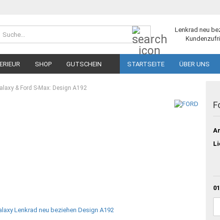
Suche...
Lenkrad neu be
Kundenzufri
ERIEUR
SHOP
GUTSCHEIN
STARTSEITE
ÜBER UNS
alaxy & Ford S-Max: Design A192
F
Ar
Li
01