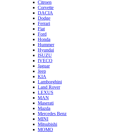
Citroen
Corvette
DACIA
Dodge
Ferrari
Fiat
Ford
Honda
Hummer
Hyundai
ISUZU
IVECO
Jaguar
Jeep
KIA
Lamborghini
Land Rover
LEXUS
MAN
Maserati
Mazda
Mercedes Benz
MINI
Mitsubishi
MOMO