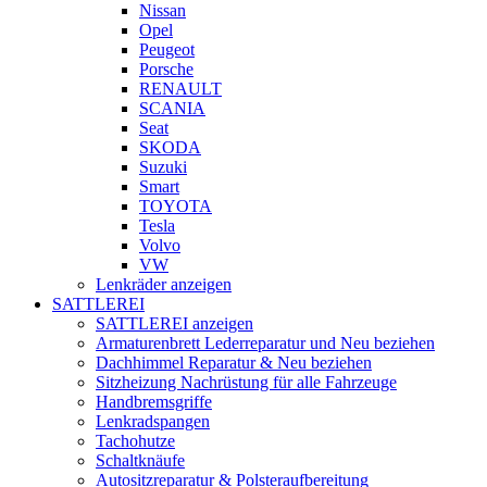
Nissan
Opel
Peugeot
Porsche
RENAULT
SCANIA
Seat
SKODA
Suzuki
Smart
TOYOTA
Tesla
Volvo
VW
Lenkräder anzeigen
SATTLEREI
SATTLEREI anzeigen
Armaturenbrett Lederreparatur und Neu beziehen
Dachhimmel Reparatur & Neu beziehen
Sitzheizung Nachrüstung für alle Fahrzeuge
Handbremsgriffe
Lenkradspangen
Tachohutze
Schaltknäufe
Autositzreparatur & Polsteraufbereitung