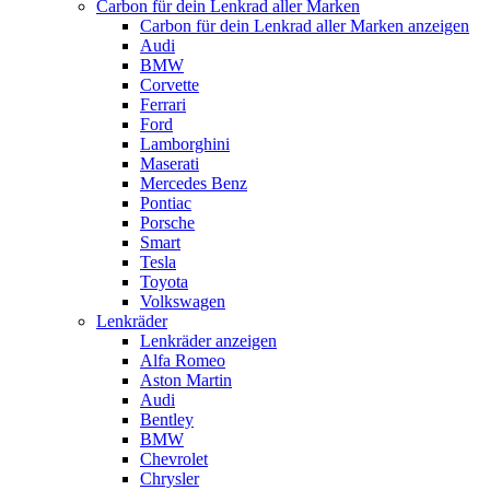
Carbon für dein Lenkrad aller Marken
Carbon für dein Lenkrad aller Marken anzeigen
Audi
BMW
Corvette
Ferrari
Ford
Lamborghini
Maserati
Mercedes Benz
Pontiac
Porsche
Smart
Tesla
Toyota
Volkswagen
Lenkräder
Lenkräder anzeigen
Alfa Romeo
Aston Martin
Audi
Bentley
BMW
Chevrolet
Chrysler