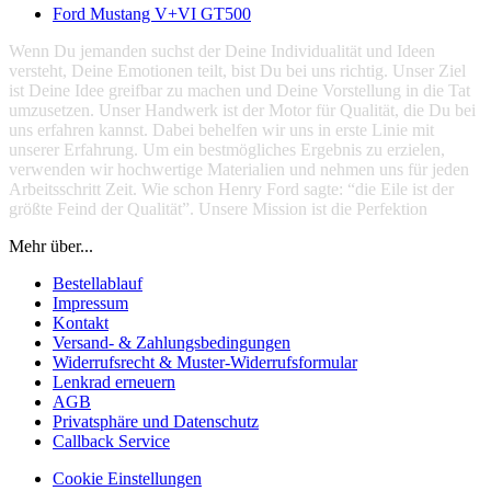
Ford Mustang V+VI GT500
Wenn Du jemanden suchst der Deine Individualität und Ideen
versteht, Deine Emotionen teilt, bist Du bei uns richtig. Unser Ziel
ist Deine Idee greifbar zu machen und Deine Vorstellung in die Tat
umzusetzen. Unser Handwerk ist der Motor für Qualität, die Du bei
uns erfahren kannst. Dabei behelfen wir uns in erste Linie mit
unserer Erfahrung. Um ein bestmögliches Ergebnis zu erzielen,
verwenden wir hochwertige Materialien und nehmen uns für jeden
Arbeitsschritt Zeit. Wie schon Henry Ford sagte: “die Eile ist der
größte Feind der Qualität”. Unsere Mission ist die Perfektion
Mehr über...
Bestellablauf
Impressum
Kontakt
Versand- & Zahlungsbedingungen
Widerrufsrecht & Muster-Widerrufsformular
Lenkrad erneuern
AGB
Privatsphäre und Datenschutz
Callback Service
Cookie Einstellungen