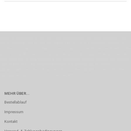
Wenn Du jemanden suchst der Deine Individualität und Ideen versteht, Deine
Emotionen teilt, bist Du bei uns richtig. Unser Ziel ist Deine Idee greifbar zu
machen und Deine Vorstellung in die Tat umzusetzen. Unser Handwerk ist der
Motor für Qualität, die Du bei uns erfahren kannst. Dabei behelfen wir uns in
erste Linie mit unserer Erfahrung. Um ein bestmögliches Ergebnis zu erzielen,
verwenden wir hochwertige Materialien und nehmen uns für jeden
Arbeitsschritt Zeit. Wie schon Henry Ford sagte: “die Eile ist der größte Feind
der Qualität”. Unsere Mission ist die Perfektion
MEHR ÜBER...
Bestellablauf
Impressum
Kontakt