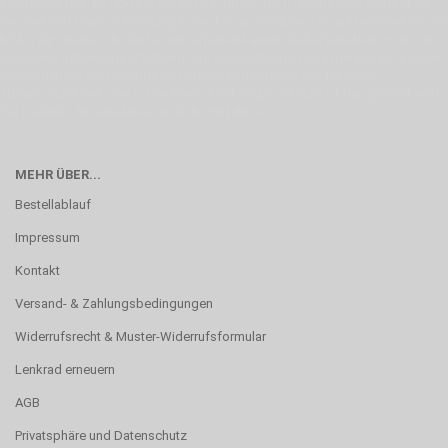
Emotionen teilt, bist Du bei uns richtig. Unser Ziel ist Deine Idee greifbar zu
machen und Deine Vorstellung in die Tat umzusetzen. Unser Handwerk ist der
Motor für Qualität, die Du bei uns erfahren kannst. Dabei behelfen wir uns in
erste Linie mit unserer Erfahrung. Um ein bestmögliches Ergebnis zu erzielen,
verwenden wir hochwertige Materialien und nehmen uns für jeden
Arbeitsschritt Zeit. Wie schon Henry Ford sagte: “die Eile ist der größte Feind
der Qualität”. Unsere Mission ist die Perfektion
MEHR ÜBER...
Bestellablauf
Impressum
Kontakt
Versand- & Zahlungsbedingungen
Widerrufsrecht & Muster-Widerrufsformular
Lenkrad erneuern
AGB
Privatsphäre und Datenschutz