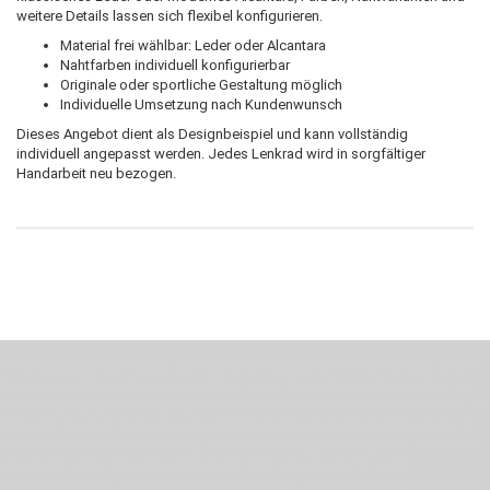
weitere Details lassen sich flexibel konfigurieren.
Material frei wählbar: Leder oder Alcantara
Nahtfarben individuell konfigurierbar
Originale oder sportliche Gestaltung möglich
Individuelle Umsetzung nach Kundenwunsch
Dieses Angebot dient als Designbeispiel und kann vollständig
individuell angepasst werden. Jedes Lenkrad wird in sorgfältiger
Handarbeit neu bezogen.
Wenn Du jemanden suchst der Deine Individualität und Ideen versteht, Deine
Emotionen teilt, bist Du bei uns richtig. Unser Ziel ist Deine Idee greifbar zu
machen und Deine Vorstellung in die Tat umzusetzen. Unser Handwerk ist der
Motor für Qualität, die Du bei uns erfahren kannst. Dabei behelfen wir uns in
erste Linie mit unserer Erfahrung. Um ein bestmögliches Ergebnis zu erzielen,
verwenden wir hochwertige Materialien und nehmen uns für jeden
Arbeitsschritt Zeit. Wie schon Henry Ford sagte: “die Eile ist der größte Feind