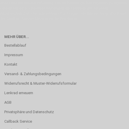
erste Linie mit unserer Erfahrung. Um ein bestmögliches Ergebnis zu erzielen,
verwenden wir hochwertige Materialien und nehmen uns für jeden
Arbeitsschritt Zeit. Wie schon Henry Ford sagte: “die Eile ist der größte Feind
der Qualität”. Unsere Mission ist die Perfektion
MEHR ÜBER...
Bestellablauf
Impressum
Kontakt
Versand- & Zahlungsbedingungen
Widerrufsrecht & Muster-Widerrufsformular
Lenkrad erneuern
AGB
Privatsphäre und Datenschutz
Callback Service