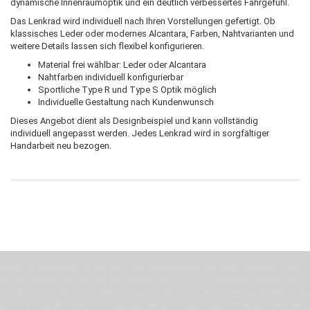
dynamische Innenraumoptik und ein deutlich verbessertes Fahrgefühl.
Das Lenkrad wird individuell nach Ihren Vorstellungen gefertigt. Ob
klassisches Leder oder modernes Alcantara, Farben, Nahtvarianten und
weitere Details lassen sich flexibel konfigurieren.
Material frei wählbar: Leder oder Alcantara
Nahtfarben individuell konfigurierbar
Sportliche Type R und Type S Optik möglich
Individuelle Gestaltung nach Kundenwunsch
Dieses Angebot dient als Designbeispiel und kann vollständig
individuell angepasst werden. Jedes Lenkrad wird in sorgfältiger
Handarbeit neu bezogen.
Wenn Du jemanden suchst der Deine Individualität und Ideen versteht, Deine
Emotionen teilt, bist Du bei uns richtig. Unser Ziel ist Deine Idee greifbar zu
machen und Deine Vorstellung in die Tat umzusetzen. Unser Handwerk ist der
Motor für Qualität, die Du bei uns erfahren kannst. Dabei behelfen wir uns in