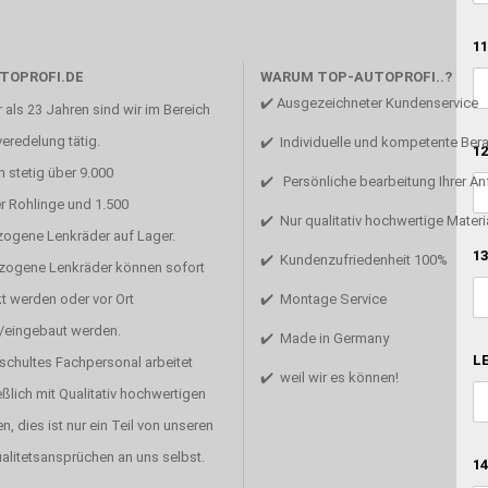
Unsere Mission ist die Perfektion
11
TOPROFI.DE
WARUM TOP-AUTOPROFI..?
✔️ Ausgezeichneter Kundenservice
 als 23 Jahren sind wir im Bereich
eredelung tätig.
✔️ Individuelle und kompetente Ber
12
 stetig über 9.000
✔️ Persönliche bearbeitung Ihrer A
r Rohlinge und 1.500
✔️ Nur qualitativ hochwertige Materi
zogene Lenkräder auf Lager.
13
✔️ Kundenzufriedenheit 100%
ezogene Lenkräder können sofort
t werden oder vor Ort
✔️ Montage Service
/eingebaut werden.
✔️ Made in Germany
LE
schultes Fachpersonal arbeitet
✔️ weil wir es können!
ßlich mit Qualitativ hochwertigen
en, dies ist nur ein Teil von unseren
alitetsansprüchen an uns selbst.
14