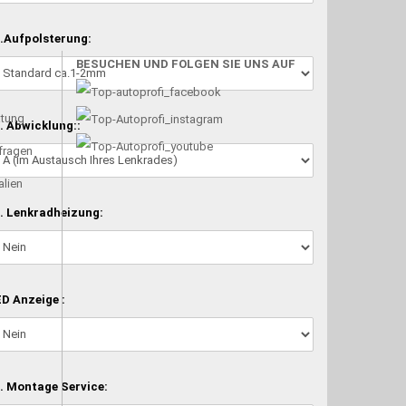
.Aufpolsterung:
BESUCHEN UND FOLGEN SIE UNS AUF
atung
. Abwicklung::
nfragen
alien
. Lenkradheizung:
D Anzeige :
. Montage Service: