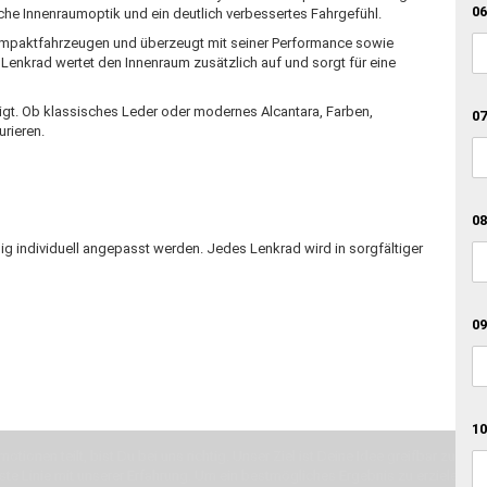
06
che Innenraumoptik und ein deutlich verbessertes Fahrgefühl.
Kompaktfahrzeugen und überzeugt mit seiner Performance sowie
 Lenkrad wertet den Innenraum zusätzlich auf und sorgt für eine
tigt. Ob klassisches Leder oder modernes Alcantara, Farben,
07
urieren.
08
ig individuell angepasst werden. Jedes Lenkrad wird in sorgfältiger
09
10
otionen teilt, bist Du bei uns richtig. Unser Ziel ist Deine Idee greifbar zu 
erste Linie mit unserer Erfahrung. Um ein bestmögliches Ergebnis zu erzielen, 