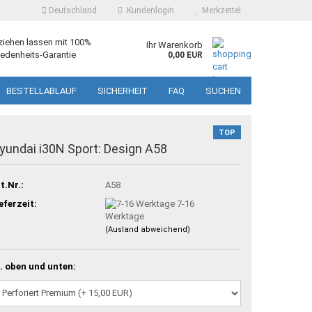
Deutschland
Kundenlogin
Merkzettel
ziehen lassen mit 100%
Ihr Warenkorb
edenheits-Garantie
0,00 EUR
BESTELLABLAUF
SICHERHEIT
FAQ
SUCHEN
TOP
yundai i30N Sport: Design A58
t.Nr.:
A58
eferzeit:
7-16
Werktage
(Ausland abweichend)
. oben und unten: