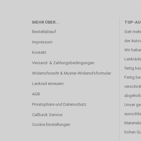
Zeit. Wie schon Henry Ford sagte: “die Eile ist der größte Feind der Qualität”. 
MEHR ÜBER...
TOP-AU
Bestellablauf
Seit mehr
der Autov
Impressum
Wir haben
Kontakt
Lenkräde
Versand- & Zahlungsbedingungen
fertig be
Widerrufsrecht & Muster-Widerrufsformular
Fertig b
Lenkrad erneuern
verschick
AGB
abgeholt
Privatsphäre und Datenschutz
Unser ge
ausschlie
Callback Service
Materiali
Cookie Einstellungen
hohen Qu