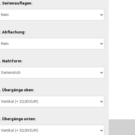
. Seitenauflagen:
. Abflachung:
. Nahtform:
. Übergänge oben:
. Übergänge unten:
machen und Deine Vorstellung in die Tat umzusetzen. Unser Handwerk ist der
verwenden wir hochwertige Materialien und nehmen uns für jeden Arbeitsschritt