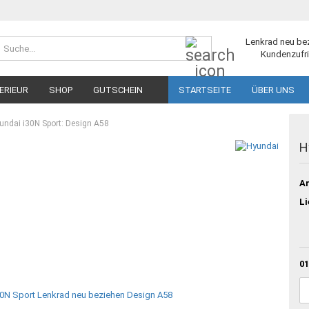
Suche...
Lenkrad neu be
Kundenzufri
ERIEUR
SHOP
GUTSCHEIN
STARTSEITE
ÜBER UNS
undai i30N Sport: Design A58
H
Ar
Li
01