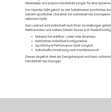
Materialien und präzise Handarbeit sorgen für eine dynamis
Der Hyundai i30N gehört zu den beliebtesten sportlichen 
seinem sportlichen Charakter. Ein individuell neu bezogenes
exklusive Optik.
Das Lenkrad wird individuell nach Ihren Vorstellungen gefer
Nahtvarianten und weitere Details lassen sich flexibel konfig
Material frei wählbar: Leder oder Alcantara
Nahtfarben individuell konfigurierbar
Sportliche N Performance Optik möglich
Individuelle Umsetzung nach Kundenwunsch
Dieses Angebot dient als Designbeispiel und kann vollständ
Handarbeit neu bezogen.
Wenn Du jemanden suchst der Deine Individualität und Ideen versteht, Deine Em
Motor für Qualität, die Du bei uns erfahren kannst. Dabei behelfen wir uns in 