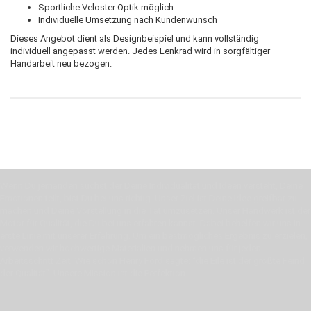
Sportliche Veloster Optik möglich
Individuelle Umsetzung nach Kundenwunsch
Dieses Angebot dient als Designbeispiel und kann vollständig
individuell angepasst werden. Jedes Lenkrad wird in sorgfältiger
Handarbeit neu bezogen.
Wenn Du jemanden suchst der Deine Individualität und Ideen versteht, Deine
Emotionen teilt, bist Du bei uns richtig. Unser Ziel ist Deine Idee greifbar zu
machen und Deine Vorstellung in die Tat umzusetzen. Unser Handwerk ist der
Motor für Qualität, die Du bei uns erfahren kannst. Dabei behelfen wir uns in
erste Linie mit unserer Erfahrung. Um ein bestmögliches Ergebnis zu erzielen,
verwenden wir hochwertige Materialien und nehmen uns für jeden
Arbeitsschritt Zeit. Wie schon Henry Ford sagte: “die Eile ist der größte Feind
der Qualität”. Unsere Mission ist die Perfektion