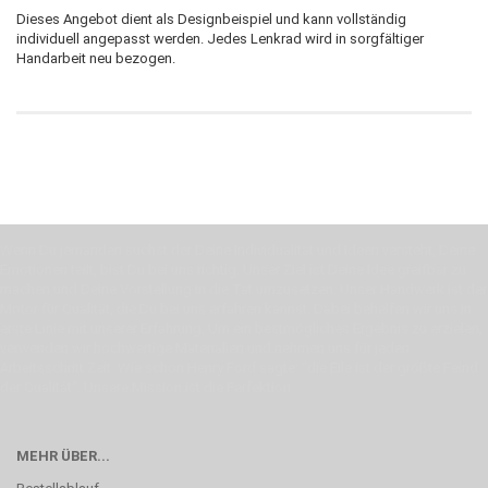
Dieses Angebot dient als Designbeispiel und kann vollständig
individuell angepasst werden. Jedes Lenkrad wird in sorgfältiger
Handarbeit neu bezogen.
Wenn Du jemanden suchst der Deine Individualität und Ideen versteht, Deine
Emotionen teilt, bist Du bei uns richtig. Unser Ziel ist Deine Idee greifbar zu
machen und Deine Vorstellung in die Tat umzusetzen. Unser Handwerk ist der
Motor für Qualität, die Du bei uns erfahren kannst. Dabei behelfen wir uns in
erste Linie mit unserer Erfahrung. Um ein bestmögliches Ergebnis zu erzielen,
verwenden wir hochwertige Materialien und nehmen uns für jeden
Arbeitsschritt Zeit. Wie schon Henry Ford sagte: “die Eile ist der größte Feind
der Qualität”. Unsere Mission ist die Perfektion
MEHR ÜBER...