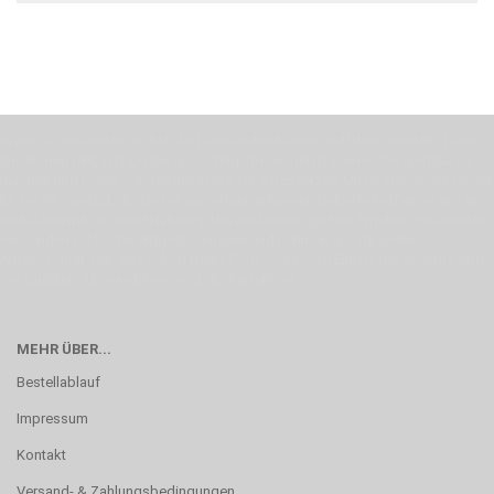
Wenn Du jemanden suchst der Deine Individualität und Ideen versteht, Deine
Emotionen teilt, bist Du bei uns richtig. Unser Ziel ist Deine Idee greifbar zu
machen und Deine Vorstellung in die Tat umzusetzen. Unser Handwerk ist der
Motor für Qualität, die Du bei uns erfahren kannst. Dabei behelfen wir uns in
erste Linie mit unserer Erfahrung. Um ein bestmögliches Ergebnis zu erzielen,
verwenden wir hochwertige Materialien und nehmen uns für jeden
Arbeitsschritt Zeit. Wie schon Henry Ford sagte: “die Eile ist der größte Feind
der Qualität”. Unsere Mission ist die Perfektion
MEHR ÜBER...
Bestellablauf
Impressum
Kontakt
Versand- & Zahlungsbedingungen