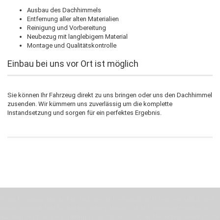
Ausbau des Dachhimmels
Entfernung aller alten Materialien
Reinigung und Vorbereitung
Neubezug mit langlebigem Material
Montage und Qualitätskontrolle
Einbau bei uns vor Ort ist möglich
Sie können Ihr Fahrzeug direkt zu uns bringen oder uns den Dachhimmel
zusenden. Wir kümmern uns zuverlässig um die komplette
Instandsetzung und sorgen für ein perfektes Ergebnis.
Wenn Du jemanden suchst der Deine Individualität und Ideen versteht, Deine
Emotionen teilt, bist Du bei uns richtig. Unser Ziel ist Deine Idee greifbar zu
machen und Deine Vorstellung in die Tat umzusetzen. Unser Handwerk ist der