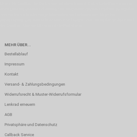
Motor für Qualität, die Du bei uns erfahren kannst. Dabei behelfen wir uns in
erste Linie mit unserer Erfahrung. Um ein bestmögliches Ergebnis zu erzielen,
verwenden wir hochwertige Materialien und nehmen uns für jeden
Arbeitsschritt Zeit. Wie schon Henry Ford sagte: “die Eile ist der größte Feind
der Qualität”. Unsere Mission ist die Perfektion
MEHR ÜBER...
Bestellablauf
Impressum
Kontakt
Versand- & Zahlungsbedingungen
Widerrufsrecht & Muster-Widerrufsformular
Lenkrad erneuern
AGB
Privatsphäre und Datenschutz
Callback Service