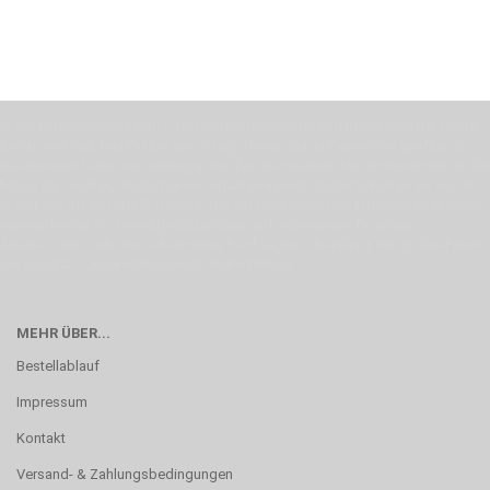
Wenn Du jemanden suchst der Deine Individualität und Ideen versteht, Deine
Emotionen teilt, bist Du bei uns richtig. Unser Ziel ist Deine Idee greifbar zu
machen und Deine Vorstellung in die Tat umzusetzen. Unser Handwerk ist der
Motor für Qualität, die Du bei uns erfahren kannst. Dabei behelfen wir uns in
erste Linie mit unserer Erfahrung. Um ein bestmögliches Ergebnis zu erzielen,
verwenden wir hochwertige Materialien und nehmen uns für jeden
Arbeitsschritt Zeit. Wie schon Henry Ford sagte: “die Eile ist der größte Feind
der Qualität”. Unsere Mission ist die Perfektion
MEHR ÜBER...
Bestellablauf
Impressum
Kontakt
Versand- & Zahlungsbedingungen